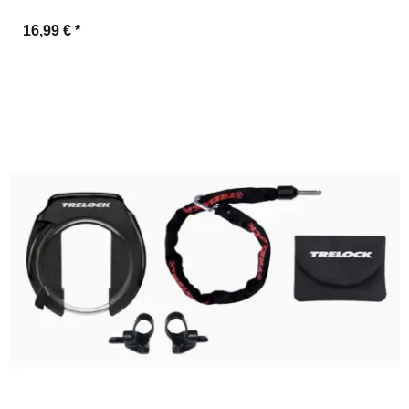
16,99 €
*