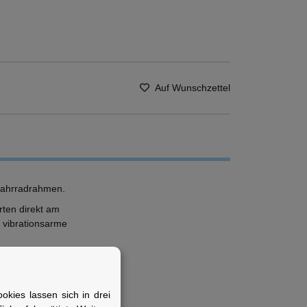
Auf Wunschzettel
 Fahrradrahmen.
rten direkt am
 vibrationsarme
kies lassen sich in drei