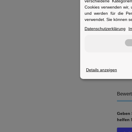
verschiedene Kategorie
K
Cookies verwenden wir, 
S
und werden für die Pe
M
verwendet. Sie können se
K
V
Datenschutzerklärung
I
S
Fuer 
Geeigne
montier
Details anzeigen
Bewer
Geben S
helfen 