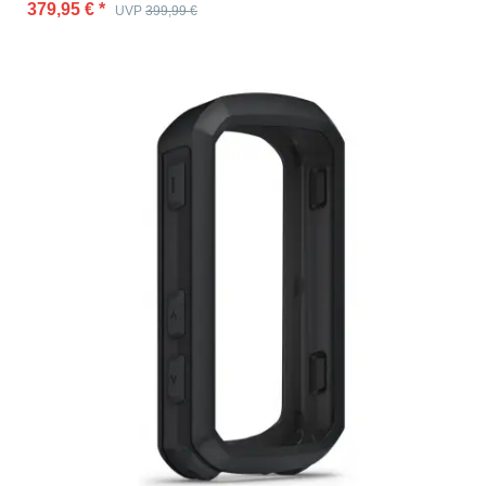
379,95 €
*
UVP
399,99 €