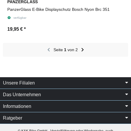
PANZERGLASS
PanzerGlass E-Bike Displayschutz Bosch Nyon Brc 351
verfügbar
19,95 €
*
Seite
1
von 2
Unsere Filialen
Das Unternehmen
Informationen
Ratgeber
© K&K Bike GmbH - Vervielfältigung oder Wiedergabe, auch