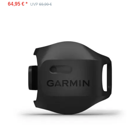
64,95 €
*
UVP
69,99 €