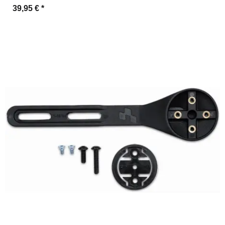
39,95 €
*