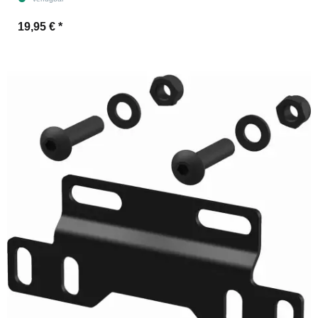
19,95 €
*