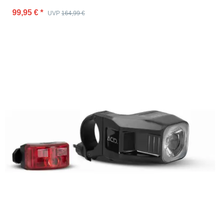
99,95 €
*
UVP
164,99 €