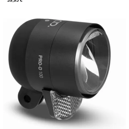
39,95 €
*