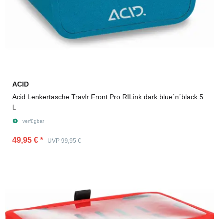
ACID
Acid Lenkertasche Travlr Front Pro RILink dark blue´n´black 5
L
verfügbar
49,95 €
*
UVP
99,95 €