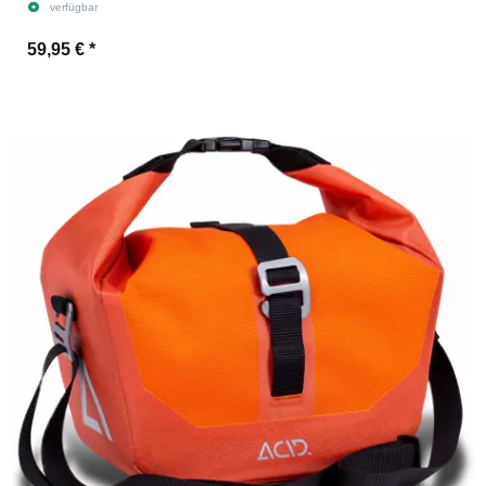
verfügbar
59,95 €
*