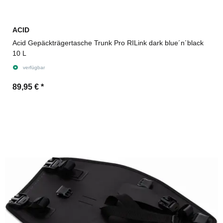
ACID
Acid Gepäckträgertasche Trunk Pro RILink dark blue´n´black
10 L
verfügbar
89,95 €
*