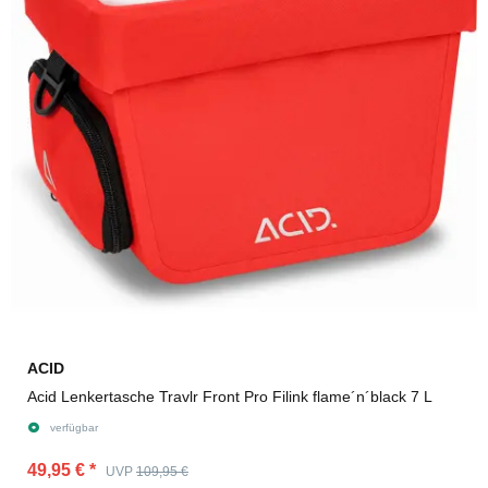
ACID
Acid Lenkertasche Travlr Front Pro Filink flame´n´black 7 L
verfügbar
49,95 €
*
UVP
109,95 €