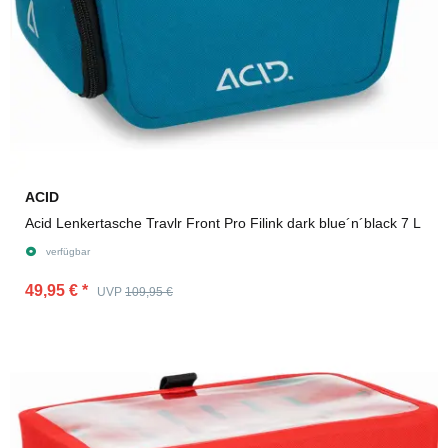
ACID
Acid Lenkertasche Travlr Front Pro Filink dark blue´n´black 7 L
verfügbar
49,95 €
*
UVP
109,95 €