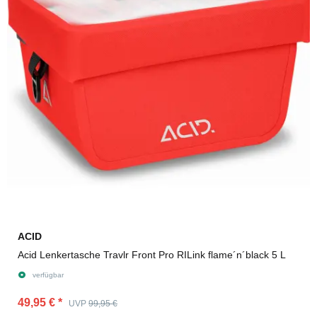
ACID
Acid Lenkertasche Travlr Front Pro RILink flame´n´black 5 L
verfügbar
49,95 €
*
UVP
99,95 €