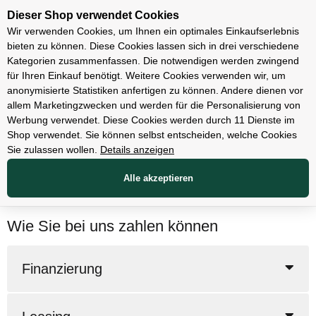
Unsere Filialen
Dieser Shop verwendet Cookies
Wir verwenden Cookies, um Ihnen ein optimales Einkaufserlebnis
bieten zu können. Diese Cookies lassen sich in drei verschiedene
Kategorien zusammenfassen. Die notwendigen werden zwingend
für Ihren Einkauf benötigt. Weitere Cookies verwenden wir, um
anonymisierte Statistiken anfertigen zu können. Andere dienen vor
Versand und Zahlungsarten
allem Marketingzwecken und werden für die Personalisierung von
Werbung verwendet. Diese Cookies werden durch 11 Dienste im
Shop verwendet. Sie können selbst entscheiden, welche Cookies
Wie Sie Ihre Bestellung erhalten
Sie zulassen wollen.
Details anzeigen
Ihre gewünschten Produkte können Sie bequem mit Click & Collect
Alle akzeptieren
in unseren
stationären Geschäften
abholen, so dass keine
Versandkosten anfallen.
Wie Sie bei uns zahlen können
Finanzierung