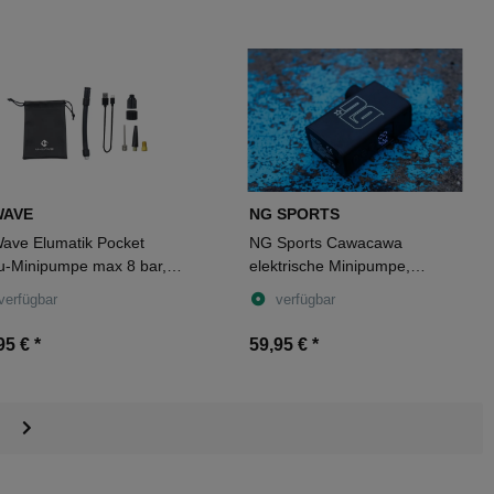
WAVE
NG SPORTS
ave Elumatik Pocket
NG Sports Cawacawa
u-Minipumpe max 8 bar,
elektrische Minipumpe,
SV
schwarz matt
verfügbar
verfügbar
95 €
*
59,95 €
*