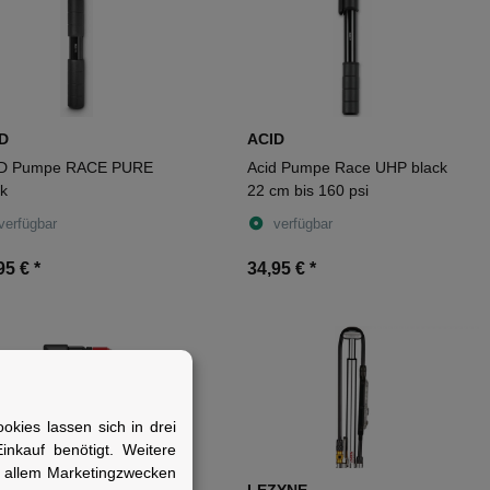
D
ACID
D Pumpe RACE PURE
Acid Pumpe Race UHP black
ck
22 cm bis 160 psi
verfügbar
verfügbar
95 €
*
34,95 €
*
kies lassen sich in drei
nkauf benötigt. Weitere
r allem Marketingzwecken