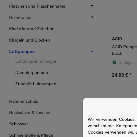
Flaschen und Flaschenhalter
Heimtrainer
Kinderfahrrad Zubehör
ACID
Klingeln und Glocken
ACID Pump
Luftpumpen
black
Luftpumpen anzeigen
verfügbar
Dämpferpumpen
24,95 €
*
Zubehör Luftpumpen
Rahmenschutz
Rucksäcke & Taschen
Wir verwenden Cookies, 
Schlösser
verschiedene Kategorie
Cookies verwenden wir, 
Schmierstoffe & Pflege