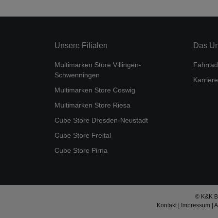
Unsere Filialen
Das U
Multimarken Store Villingen-
Fahrrad
Schwenningen
Karriere
Multimarken Store Coswig
Multimarken Store Riesa
Cube Store Dresden-Neustadt
Cube Store Freital
Cube Store Pirna
© K&K Bi
Kontakt
|
Impressum
|