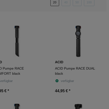
20
40
50
100
D
ACID
D Pumpe RACE
ACID Pumpe RACE DUAL
FORT black
black
verfügbar
verfügbar
95 €
*
44,95 €
*