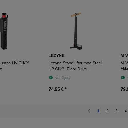
LEZYNE
M-
pumpe HV Clik™
Lezyne Standluftpumpe Steel
M-W
rz
HP Clik™ Floor Drive
Akk
schwarz-matt
AV/
verfügbar
74,95 €
*
79,
1
2
3
4