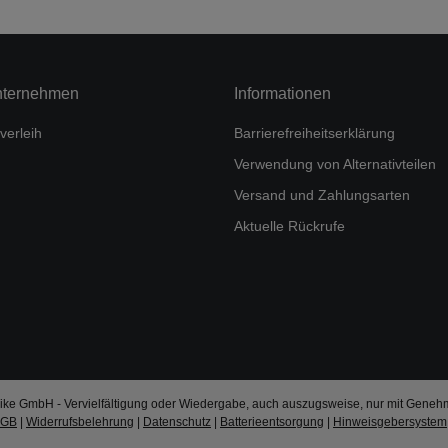
nternehmen
Informationen
verleih
Barrierefreiheitserklärung
Verwendung von Alternativteilen
Versand und Zahlungsarten
Aktuelle Rückrufe
ke GmbH - Vervielfältigung oder Wiedergabe, auch auszugsweise, nur mit Geneh
AGB
|
Widerrufsbelehrung
|
Datenschutz
|
Batterieentsorgung
|
Hinweisgebersystem