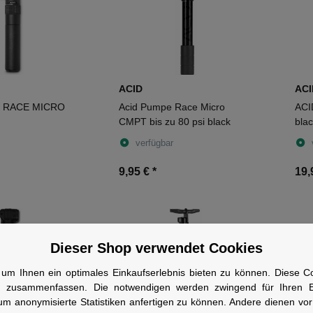
ACID
ACI
e RACE MICRO
Acid Pumpe Race Micro
ACI
CMPT bis zu 80 psi black
bla
verfügbar
9,95 €
*
19,
Dieser Shop verwendet Cookies
um Ihnen ein optimales Einkaufserlebnis bieten zu können. Diese Coo
n zusammenfassen. Die notwendigen werden zwingend für Ihren Ei
um anonymisierte Statistiken anfertigen zu können. Andere dienen vo