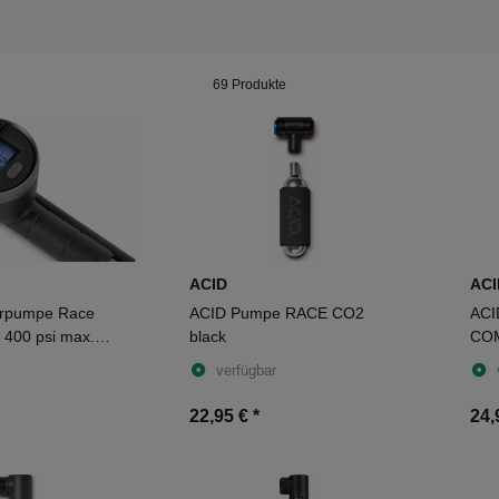
69 Produkte
ACID
ACI
erpumpe Race
ACID Pumpe RACE CO2
ACI
l 400 psi max.
black
COM
verfügbar
22,95 €
*
24,