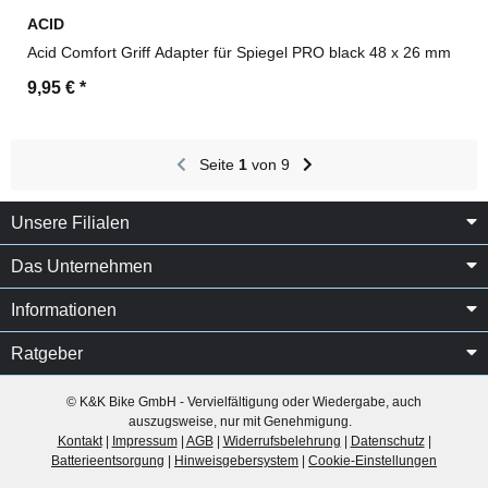
ACID
Acid Comfort Griff Adapter für Spiegel PRO black 48 x 26 mm
9,95 €
*
Seite
1
von 9
Unsere Filialen
Das Unternehmen
Informationen
Ratgeber
© K&K Bike GmbH - Vervielfältigung oder Wiedergabe, auch
auszugsweise, nur mit Genehmigung.
Kontakt
|
Impressum
|
AGB
|
Widerrufsbelehrung
|
Datenschutz
|
Batterieentsorgung
|
Hinweisgebersystem
|
Cookie-Einstellungen