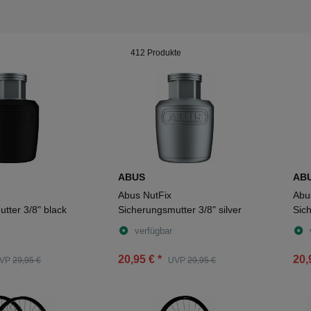
412 Produkte
ABUS
AB
Abus NutFix
Abu
tter 3/8" black
Sicherungsmutter 3/8" silver
Sic
verfügbar
20,95 €
*
20,
VP
29,95 €
UVP
29,95 €