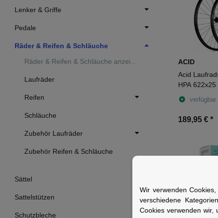
Lenker & Griffe
Pedale
Räder & Reifen & Schläuche
Räder & Reifen & Schläuche anzeigen
ACID
Acid Laufrad
Laufräder
HPA 622x25
TA J-Bend C
Reifen
verfügbar
white
Schläuche
189,95 €
*
Zubehör Laufräder
Zubehör Reifen & Schläuche
Sättel
Wir verwenden Cookies, 
Sattelstützen
verschiedene Kategorie
Cookies verwenden wir, 
Schutzbleche