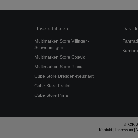
Unsere Filialen
Das U
Multimarken Store Villingen-
Fahrrad
Schwenningen
Karriere
Multimarken Store Coswig
Multimarken Store Riesa
Cube Store Dresden-Neustadt
Cube Store Freital
Cube Store Pirna
© K&K Bi
Kontakt
|
Impressum
|