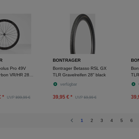
R
BONTRAGER
BO
eolus Pro 49V
Bontrager Betasso RSL GX
Bon
rbon VR/HR 28"
TLR Gravelreifen 28" black
TLR
blac
verfügbar
€
*
39,95 €
*
39,
UVP
899,99 €
UVP
69,99 €
1
2
3
4
5
6