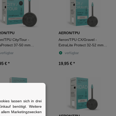
RON/TPU
AERON/TPU
on/TPU City/Tour -
Aeron/TPU CX/Gravel -
raProtect 37-50 mm
ExtraLite Protect 32-52 mm
auch 28" black Ventil SV
Schlauch 27,5"-28" black
verfügbar
verfügbar
 mm
Ventil SV
95 €
*
19,95 €
*
kies lassen sich in drei
nkauf benötigt. Weitere
r allem Marketingzwecken