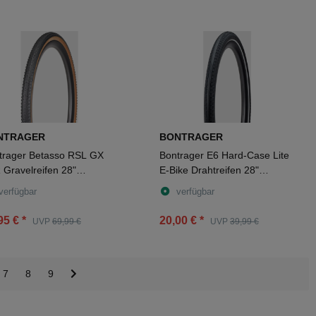
NTRAGER
BONTRAGER
trager Betasso RSL GX
Bontrager E6 Hard-Case Lite
 Gravelreifen 28"
E-Bike Drahtreifen 28"
k/tan
black/reflective 50-622
verfügbar
verfügbar
95 €
*
20,00 €
*
UVP
69,99 €
UVP
39,99 €
7
8
9