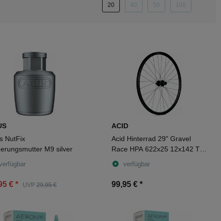
20
40
50
100
US
ACID
s NutFix
Acid Hinterrad 29" Gravel
herungsmutter M9 silver
Race HPA 622x25 12x142 TA
J-Bend CL 28H black, white
verfügbar
verfügbar
95 €
*
99,95 €
*
UVP
29,95 €