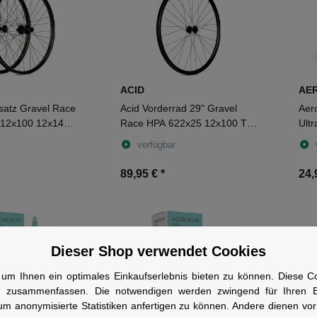
ACID
AE
satz Gravel Race
Acid Vorderrad 29" Gravel
Aer
 12x100 12x142
Race HPA 622x25 12x100 TA
Ult
L 28H black,
J-Bend CL 28H black, white
Schl
verfügbar
42
89,95 €
*
24,
Dieser Shop verwendet Cookies
um Ihnen ein optimales Einkaufserlebnis bieten zu können. Diese Coo
n zusammenfassen. Die notwendigen werden zwingend für Ihren Ei
um anonymisierte Statistiken anfertigen zu können. Andere dienen vo