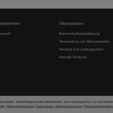
nternehmen
Informationen
verleih
Barrierefreiheitserklärung
Verwendung von Alternativteilen
Versand und Zahlungsarten
Aktuelle Rückrufe
ke GmbH - Vervielfältigung oder Wiedergabe, auch auszugsweise, nur mit Geneh
AGB
|
Widerrufsbelehrung
|
Datenschutz
|
Batterieentsorgung
|
Hinweisgebersystem