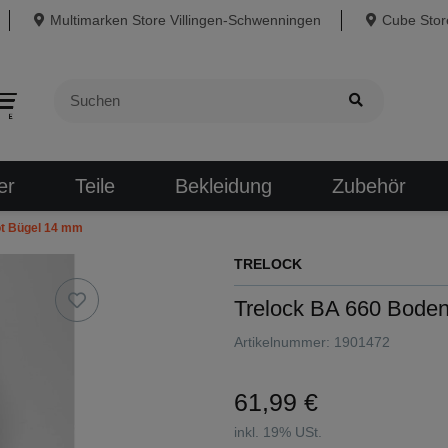
Multimarken Store Villingen-Schwenningen
Cube Store
er
Teile
Bekleidung
Zubehör
ot Bügel 14 mm
TRELOCK
Trelock BA 660 Boden
Artikelnummer:
1901472
61,99 €
inkl. 19% USt.