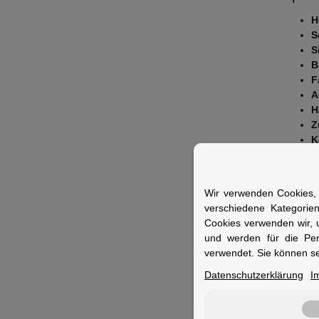
H
S
S
B
F
A
H
Z
K
Fuer 
Ideal f
Wir verwenden Cookies, 
Veranke
verschiedene Kategorie
Cookies verwenden wir, 
und werden für die Pe
verwendet. Sie können se
Datenschutzerklärung
I
Merkm