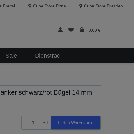
 Freital
Cube Store Pirna
Cube Store Dresden
0,00 €
Sale
Dienstrad
anker schwarz/rot Bügel 14 mm
Stk
In den Warenkorb