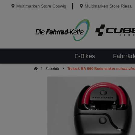
Multimarken Store Coswig
Multimarken Store Riesa
E-Bikes
Fahrräd
Zubehör
Trelock BA 660 Bodenanker schwarz/r