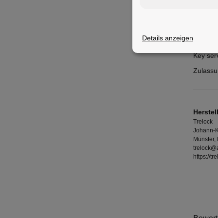
Durchm
Halter:
Details anzeigen
Ausstat
Key ser
Zulassu
Herstel
Trelock
Johann-
Münster,
trelock@
https://tr