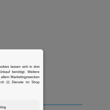
rmanente und robuste
kies lassen sich in drei
nkauf benötigt. Weitere
r allem Marketingzwecken
rch 11 Dienste im Shop
ting