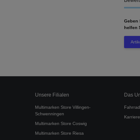
Bewer
Geben S
helfen 
Arti
Unsere Filialen
Das U
Multimarken Store Villingen-
Fahrrad
Schwenningen
Karriere
Multimarken Store Coswig
Multimarken Store Riesa