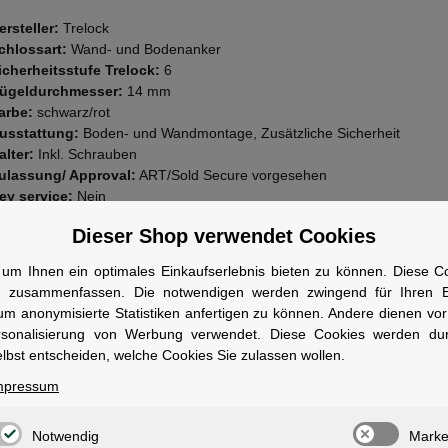
ersteller:
Trelock
chlossart:
Wand- und Bodenanker
icherheitsstufe Trelock:
6
ügeldurchmesser:
14 mm
arbe:
schwarz/rot
usstattung:
Boden- und Wandmontage, Zusätzliche Sicherheit
alter:
Inkl. Schrauben
ulassung/ Approval:
ART/Sold Secure vorgesehen
ey service:
Nein
wen geeignet
Dieser Shop verwendet Cookies
ür Besitzer von hochwertigen Fahrrädern und Motorrädern, die eine pe
um Ihnen ein optimales Einkaufserlebnis bieten zu können. Diese Coo
rung an festen Strukturen benötigen.
n zusammenfassen. Die notwendigen werden zwingend für Ihren Ei
um anonymisierte Statistiken anfertigen zu können. Andere dienen vo
rsonalisierung von Werbung verwendet. Diese Cookies werden du
lbst entscheiden, welche Cookies Sie zulassen wollen.
mpressum
ale
Notwendig
Marke