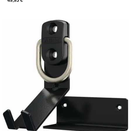
49,95 €
*