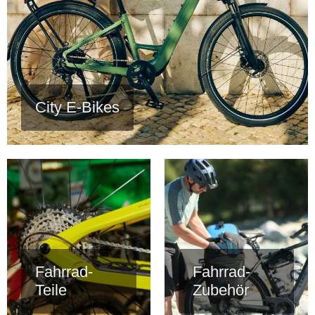
City E-Bikes
Fahrrad-
Fahrrad-
Teile
Zubehör