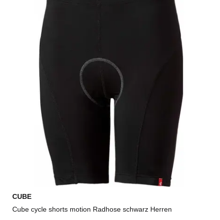
CUBE
Cube cycle shorts motion Radhose schwarz Herren