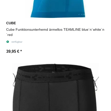
CUBE
Cube Funktionsunterhemd ärmellos TEAMLINE blue´n´white´n
´red
verfügbar
39,95 €
*