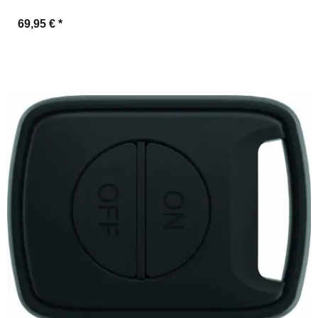
69,95 €
*