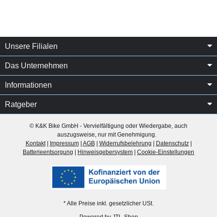
Unsere Filialen
Das Unternehmen
Informationen
Ratgeber
© K&K Bike GmbH - Vervielfältigung oder Wiedergabe, auch
auszugsweise, nur mit Genehmigung.
Kontakt
|
Impressum
|
AGB
|
Widerrufsbelehrung
|
Datenschutz
|
Batterieentsorgung
|
Hinweisgebersystem
|
Cookie-Einstellungen
* Alle Preise inkl. gesetzlicher USt.
Powered by
JTL-Shop