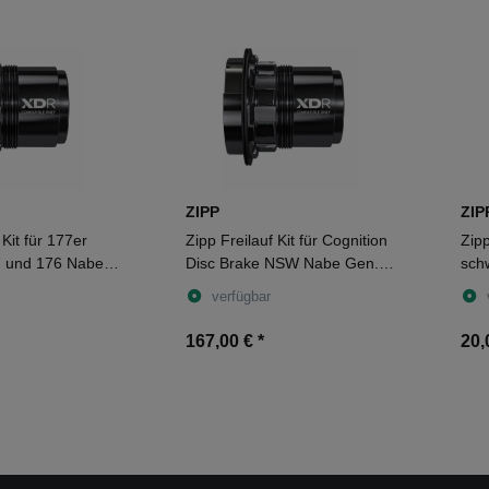
ZIPP
ZIP
 Kit für 177er
Zipp Freilauf Kit für Cognition
Zip
7 und 176 Nabe
Disc Brake NSW Nabe Gen.2,
sch
12/11/10/9-fach
Campagnolo 12/11/10/9-fach
verfügbar
167,00 €
*
20,