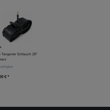
P
p Tangente Schlauch 28"
warz
verfügbar
00 €
*