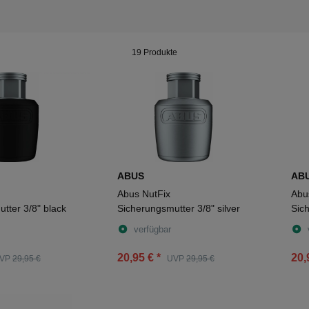
19 Produkte
ABUS
AB
Abus NutFix
Abu
tter 3/8" black
Sicherungsmutter 3/8" silver
Sic
verfügbar
20,95 €
*
20,
VP
29,95 €
UVP
29,95 €