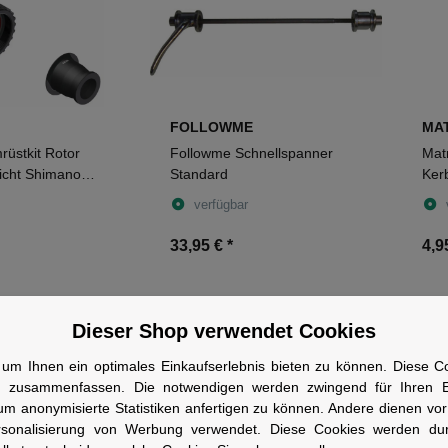
FOLLOWME
MA
üstkit Rotor
Followme Schnellspanner
Mat
icht Shimano
Standard
Ker
E Strasse,
verfügbar
llager M inkl.
33,95 €
*
4,9
Dieser Shop verwendet Cookies
um Ihnen ein optimales Einkaufserlebnis bieten zu können. Diese Coo
n zusammenfassen. Die notwendigen werden zwingend für Ihren Ei
um anonymisierte Statistiken anfertigen zu können. Andere dienen vo
rsonalisierung von Werbung verwendet. Diese Cookies werden du