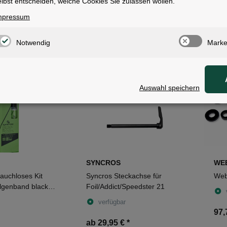
PRO
SH
lbst entscheiden, welche Cookies Sie zulassen wollen.
3 silber
PRO Laufradtasche schwarz
Shi
mpressum
Nab
verfügbar
Notwendig
Marke
38,95 €
*
4,9
Auswahl speichern
SYNCROS
WE
auchloses Kit
Syncros Steckachse für
Web
lgenband black
Foil/Addict/Speedster 21
verfügbar
97,
ab 29,95 €
*