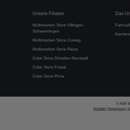
Unsere Filialen
Das U
Multimarken Store Villingen-
Fahrrad
Schwenningen
Karriere
Multimarken Store Coswig
Multimarken Store Riesa
Cube Store Dresden-Neustadt
Cube Store Freital
Cube Store Pirna
© K&K Bi
Kontakt
|
Impressum
|