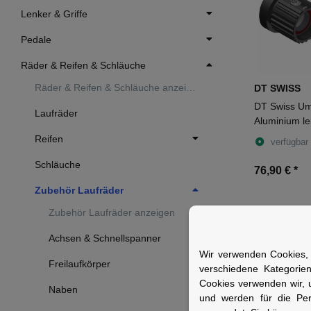
Lenker & Griffe
Pedale
Räder & Reifen & Schläuche
Räder & Reifen & Schläuche anzeigen
DT SWISS
DT Swiss Umr
Laufräder
Aluminium le
MICRO SPLIN
Reifen
verfügbar
schwarz mit
Schläuche
Standardkuge
76,90 €
*
Adapter
Zubehör Laufräder
Zubehör Laufräder anzeigen
Achsen & Schnellspanner
Wir verwenden Cookies, 
Freilaufkörper
verschiedene Kategorie
Cookies verwenden wir, 
Naben
und werden für die Pe