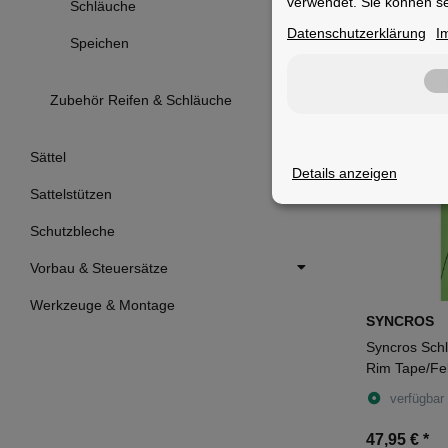
PITLOCK
verwendet. Sie können se
Schläuche
Pitlock Set 0
Datenschutzerklärung
I
Speichen
verfügbar
49,95 €
*
Zubehör Reifen & Schläuche
Sättel
Details anzeigen
Sattelstützen
Schutzbleche
Vorbau & Steuersätze
Werkzeuge & Montage
SYNCROS
Syncros Schl
Rim Tape/Fe
24 mm
verfügbar
47,95 €
*