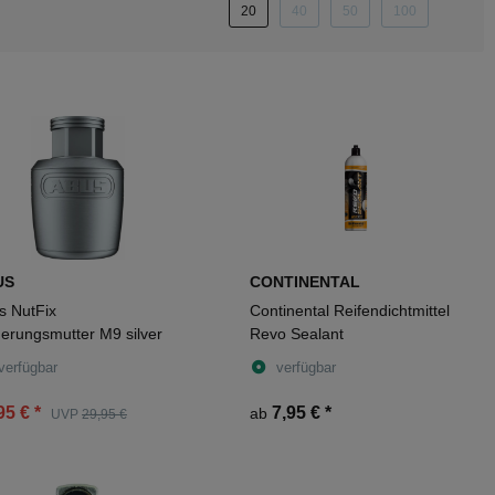
20
40
50
100
US
CONTINENTAL
s NutFix
Continental Reifendichtmittel
herungsmutter M9 silver
Revo Sealant
verfügbar
verfügbar
95 €
*
7,95 €
*
ab
UVP
29,95 €