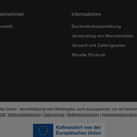
nternehmen
Informationen
verleih
Barrierefreiheitserklärung
Verwendung von Alternativteilen
Versand und Zahlungsarten
Aktuelle Rückrufe
ke GmbH - Vervielfältigung oder Wiedergabe, auch auszugsweise, nur mit Geneh
AGB
|
Widerrufsbelehrung
|
Datenschutz
|
Batterieentsorgung
|
Hinweisgebersystem