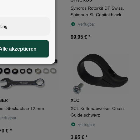
IMANO
SYNCROS
mano Stecker für
Syncros Rotorkit DT Swiss,
endynamo
Shimano SL Capital black
verfügbar
verfügbar
ting
5 €
*
99,95 €
*
Alle akzeptieren
BER
XLC
er Steckachse 12 mm
XCL Kettenabweiser Chain-
Guide schwarz
verfügbar
verfügbar
70 €
*
3,95 €
*