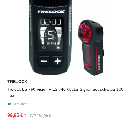
TRELOCK
Trelock LS 760 Vision + LS 740 Vector Signal Set schwarz 100
Lux
verfügbar
99,95 €
*
UVP
164,99 €