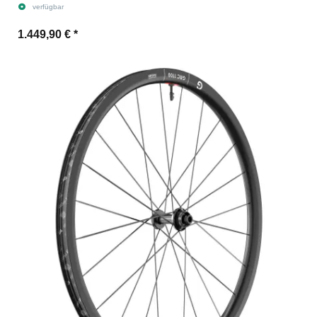
fach für Steckachse 12/142 mm TA, Ratchet EXP
verfügbar
1.449,90 €
*