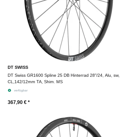
DT SWISS
DT Swiss GR1600 Spline 25 DB Hinterrad 28"/24, Alu, sw,
CL,142/12mm TA, Shim. MS
verfügbar
367,90 €
*