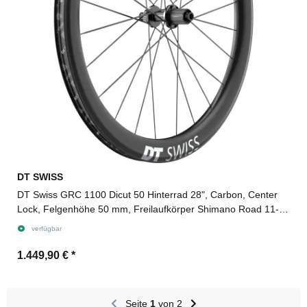
DT SWISS
DT Swiss GRC 1100 Dicut 50 Hinterrad 28", Carbon, Center
Lock, Felgenhöhe 50 mm, Freilaufkörper Shimano Road 11-
fach für Steckachse 12/142 mm TA, Ratchet EXP
verfügbar
1.449,90 €
*
Seite
1
von 2