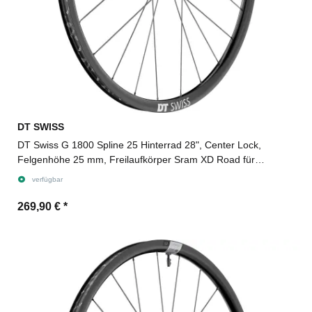
DT SWISS
DT Swiss G 1800 Spline 25 Hinterrad 28", Center Lock,
Felgenhöhe 25 mm, Freilaufkörper Sram XD Road für
Steckachse 12/142 mm TA, Ratchet LN
verfügbar
269,90 €
*