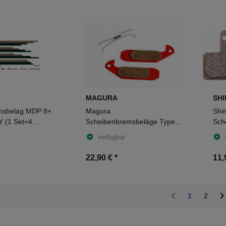
MAGURA
SH
msbelag MDP 8+
Magura
Shi
 (1 Set=4
Scheibenbremsbeläge Type
Sch
)
1.2 Gustav M Set rot
verfügbar
22,90 €
*
11,
1
2