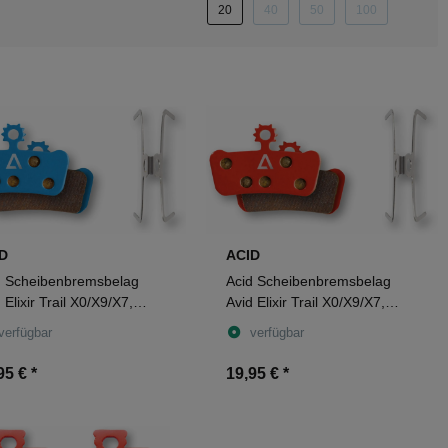
20
40
50
100
D
ACID
d Scheibenbremsbelag
Acid Scheibenbremsbelag
 Elixir Trail X0/X9/X7,
Avid Elixir Trail X0/X9/X7,
M Guide R blue
SRAM Guide R red
verfügbar
verfügbar
95 €
*
19,95 €
*