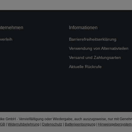
nternehmen
Informationen
verleih
Barrierefreiheitserklärung
Verwendung von Alternativteilen
Versand und Zahlungsarten
Aktuelle Rückrufe
ke GmbH - Vervielfältigung oder Wiedergabe, auch auszugsweise, nur mit Geneh
AGB
|
Widerrufsbelehrung
|
Datenschutz
|
Batterieentsorgung
|
Hinweisgebersystem