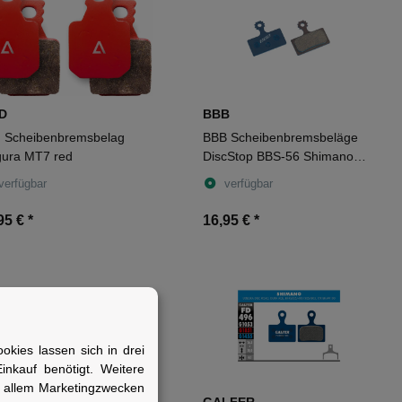
D
BBB
d Scheibenbremsbelag
BBB Scheibenbremsbeläge
ura MT7 red
DiscStop BBS-56 Shimano
XTR NEW 2011 2 Stück blau
verfügbar
verfügbar
95 €
*
16,95 €
*
kies lassen sich in drei
nkauf benötigt. Weitere
r allem Marketingzwecken