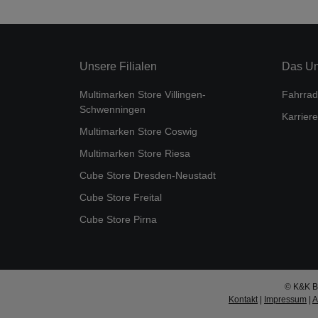
Unsere Filialen
Das U
Multimarken Store Villingen-
Fahrrad
Schwenningen
Karriere
Multimarken Store Coswig
Multimarken Store Riesa
Cube Store Dresden-Neustadt
Cube Store Freital
Cube Store Pirna
© K&K Bi
Kontakt
|
Impressum
|