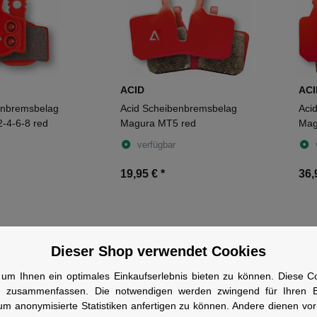
ACID
ACI
enbremsbelag
Acid Scheibenbremsbelag
Aci
-4-6-8 red
Magura MT5 red
Mag
verfügbar
19,95 €
*
36,
Dieser Shop verwendet Cookies
um Ihnen ein optimales Einkaufserlebnis bieten zu können. Diese Coo
n zusammenfassen. Die notwendigen werden zwingend für Ihren Ei
um anonymisierte Statistiken anfertigen zu können. Andere dienen vo