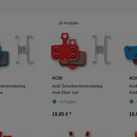
36 Produkte
ACID
ACI
enbremsbelag
Acid Scheibenbremsbelag
Aci
ue
Avid Elixir red
Avid
SRA
verfügbar
19,95 €
*
16,