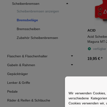
Scheibenbremsen
Scheibenbremsen anzeigen
Bremsbeläge
Bremsscheiben
ACID
Acid Scheib
Zubehör Scheibenbremsen
Magura MT-2
verfügbar
Flaschen & Flaschenhalter
19,95 €
*
Gabeln & Rahmen
Gepäckträger
Lenker & Griffe
Pedale
Wir verwenden Cookies, 
verschiedene Kategorie
Räder & Reifen & Schläuche
Cookies verwenden wir, 