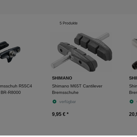
5 Produkte
SHIMANO
SH
emsschuh R55C4
Shimano M65T Cantilever
Shi
r BR-R8000
Bremsschuhe
Bre
verfügbar
9,95 €
*
20,