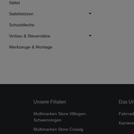
Sättel
Sattelstützen
Schutzbleche
Vorbau & Steuersätze
Werkzeuge & Montage
Unsere Filialen
Das U
Multimarken Store Villingen-
Fahrrad
Schwenningen
Karriere
Multimarken Store Coswig