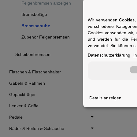
Felgenbremsen anzeigen
Bremsbeläge
Wir verwenden Cookies, 
Bremsschuhe
verschiedene Kategorie
Cookies verwenden wir, 
Zubehör Felgenbremsen
SHIMANO
und werden für die Pe
verwendet. Sie können se
Shimano S7
V-Brake
Scheibenbremsen
Datenschutzerklärung
I
verfügbar
Flaschen & Flaschenhalter
9,95 €
*
Gabeln & Rahmen
Gepäckträger
Details anzeigen
Lenker & Griffe
Pedale
Räder & Reifen & Schläuche