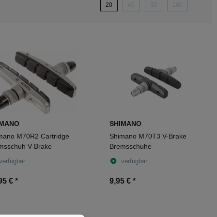
20
40
50
100
IMANO
SHIMANO
mano M70R2 Cartridge
Shimano M70T3 V-Brake
msschuh V-Brake
Bremsschuhe
verfügbar
verfügbar
95 €
*
9,95 €
*