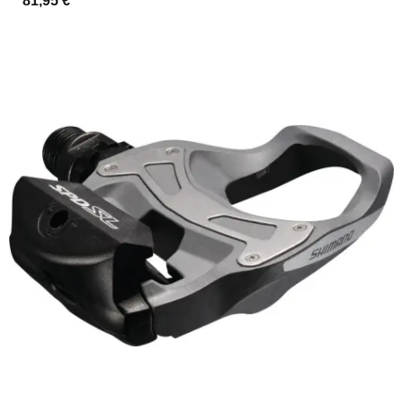
81,95 €
*