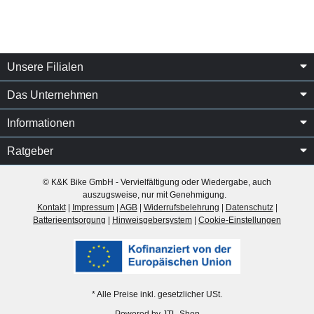
Unsere Filialen
Das Unternehmen
Informationen
Ratgeber
© K&K Bike GmbH - Vervielfältigung oder Wiedergabe, auch
auszugsweise, nur mit Genehmigung.
Kontakt
|
Impressum
|
AGB
|
Widerrufsbelehrung
|
Datenschutz
|
Batterieentsorgung
|
Hinweisgebersystem
|
Cookie-Einstellungen
* Alle Preise inkl. gesetzlicher USt.
Powered by
JTL-Shop