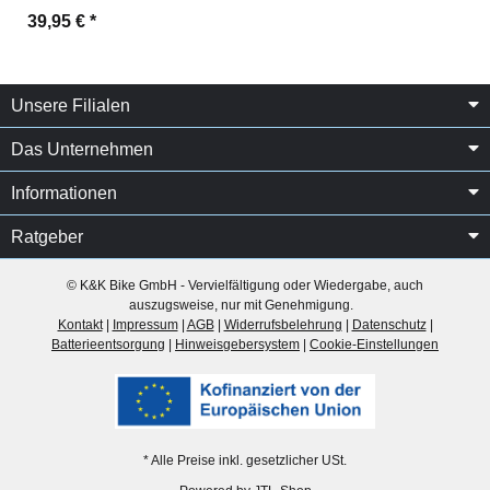
39,95 €
*
Unsere Filialen
Das Unternehmen
Informationen
Ratgeber
© K&K Bike GmbH - Vervielfältigung oder Wiedergabe, auch
auszugsweise, nur mit Genehmigung.
Kontakt
|
Impressum
|
AGB
|
Widerrufsbelehrung
|
Datenschutz
|
Batterieentsorgung
|
Hinweisgebersystem
|
Cookie-Einstellungen
* Alle Preise inkl. gesetzlicher USt.