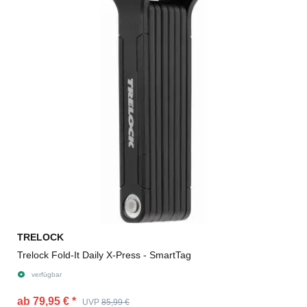
TRELOCK
Trelock Fold-It Daily X-Press - SmartTag
verfügbar
ab 79,95 €
*
UVP
85,99 €