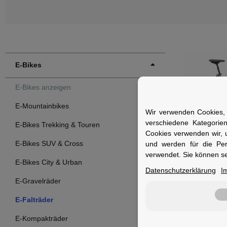
E-Bikes
E-Bikes anzeigen
E-Mountainbikes
Wir verwenden Cookies, 
verschiedene Kategorie
E-Bikes Trekking & Touren
HERCULES
Cookies verwenden wir, 
Hercules Ro
E-Bikes SUV & Cross
und werden für die Pe
E-Faltrad 20
verwendet. Sie können se
E-Bikes City & Urban
verfügbar
Datenschutzerklärung
I
E-Gravelräder
3.199,00 €
E-Falträder
E-Kompakträder