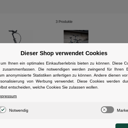
3 Produkte
Dieser Shop verwendet Cookies
um Ihnen ein optimales Einkaufserlebnis bieten zu können. Diese Coo
n zusammenfassen. Die notwendigen werden zwingend für Ihren Ei
HERCULES
HE
um anonymisierte Statistiken anfertigen zu können. Andere dienen vo
b Fold F5 545 Wh
Hercules Rob Fold SL F5 400
Her
rsonalisierung von Werbung verwendet. Diese Cookies werden du
" titan-matt 48 cm
Wh E-Faltrad 20" smokey
Wh E
lbst entscheiden, welche Cookies Sie zulassen wollen.
purple-matt 48 cm
ligh
verfügbar
mpressum
*
2.999,00 €
*
3.1
UVP
3.999,00 €
UVP
3.799,00 €
Notwendig
Marke