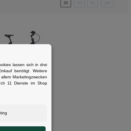
20
40
50
100
kies lassen sich in drei
nkauf benötigt. Weitere
RCULES
r allem Marketingzwecken
cules Rob Fold SL IQ 400
rch 11 Dienste im Shop
-Faltrad 20" night city
ts 48 cm
verfügbar
99,00 €
*
UVP
3.999,00 €
ting