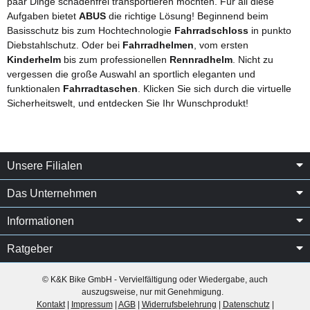
paar Dinge schadenfrei transportieren möchten. Für all diese
Aufgaben bietet
ABUS
die richtige Lösung! Beginnend beim
Basisschutz bis zum Hochtechnologie
Fahrradschloss
in punkto
Diebstahlschutz. Oder bei
Fahrradhelmen
, vom ersten
Kinderhelm
bis zum professionellen
Rennradhelm
. Nicht zu
vergessen die große Auswahl an sportlich eleganten und
funktionalen
Fahrradtaschen
. Klicken Sie sich durch die virtuelle
Sicherheitswelt, und entdecken Sie Ihr Wunschprodukt!
Unsere Filialen
Das Unternehmen
Informationen
Ratgeber
© K&K Bike GmbH - Vervielfältigung oder Wiedergabe, auch
auszugsweise, nur mit Genehmigung.
Kontakt
|
Impressum
|
AGB
|
Widerrufsbelehrung
|
Datenschutz
|