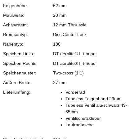
Felgenhöhe:
62 mm
Maulweite:
20 mm
Achssystem:
12 mm Thru axle
Bremsentyp:
Disc Center Lock
Nabentyp:
180
Speichen Links:
DT aerolite® II t-head
Speichen Rechts:
DT aerolite® II t-head
Speichenmuster:
Two-cross (1:1)
Äußere Breite:
27 mm
Lieferumfang:
Vorderrad
Tubeless Felgenband 23mm
Tubeless Ventil alu/schwarz 49-
65mm
Ventilschutzkleber
Laufradtasche