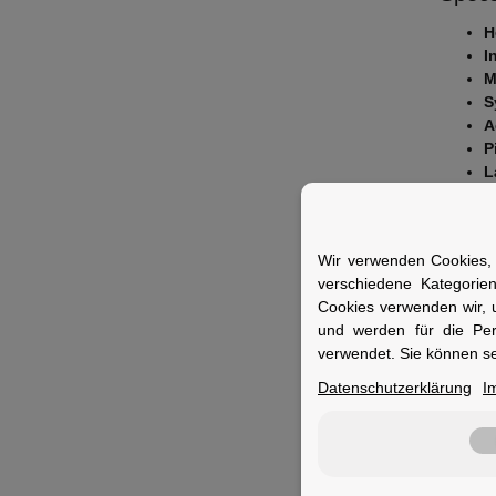
H
I
M
S
A
P
L
B
E
F
Wir verwenden Cookies, 
Fuer 
verschiedene Kategorie
Cookies verwenden wir, 
Ideal fü
und werden für die Pe
möchte
verwendet. Sie können se
Datenschutzerklärung
I
Merkm