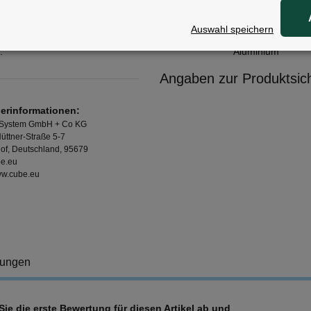
Auswahl speichern
1 Paar
:
Aluminium
Angaben zur Produktsich
lerinformationen:
 System GmbH + Co KG
üttner-Straße 5-7
of, Deutschland, 95679
e.eu
www.cube.eu
tungen
ie die erste Bewertung für diesen Artikel ab und