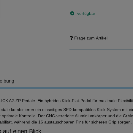
verfügbar
Frage zum Artikel
eibung
ICK A2-ZP Pedale: Ein hybrides Klick-Flat-Pedal für maximale Flexibili
edale kombinieren ein einseitiges SPD-kompatibles Klick-System mit ein
ür optimale Kontrolle. Der CNC-veredelte Aluminiumkörper und die CrM
abilität, während die 16 austauschbaren Pins für sicheren Grip sorgen.
 auf einen Blick