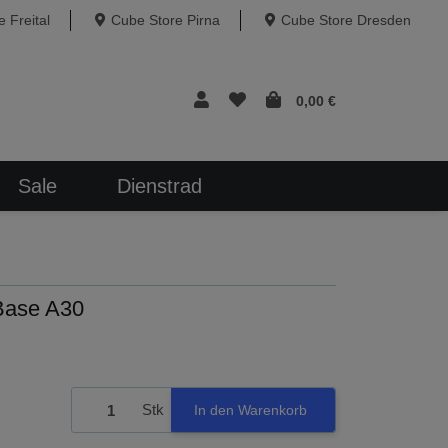
 Freital
Cube Store Pirna
Cube Store Dresden
0,00 €
Sale
Dienstrad
Base A30
Stk
In den Warenkorb