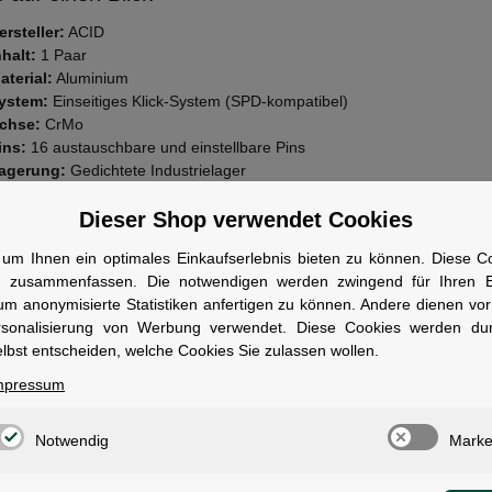
ersteller:
ACID
nhalt:
1 Paar
aterial:
Aluminium
ystem:
Einseitiges Klick-System (SPD-kompatibel)
chse:
CrMo
ins:
16 austauschbare und einstellbare Pins
agerung:
Gedichtete Industrielager
auweise:
Extrem flach mit angefasten Kanten
insatzbereich:
MTB/Gravel
Dieser Shop verwendet Cookies
arbe:
grey
um Ihnen ein optimales Einkaufserlebnis bieten zu können. Diese Coo
wen geeignet
n zusammenfassen. Die notwendigen werden zwingend für Ihren Ei
um anonymisierte Statistiken anfertigen zu können. Andere dienen vo
r Fahrer, die die Sicherheit von Klickpedalen mit der Freiheit eines Fla
rsonalisierung von Werbung verwendet. Diese Cookies werden du
n.
lbst entscheiden, welche Cookies Sie zulassen wollen.
mpressum
Notwendig
Marke
ale