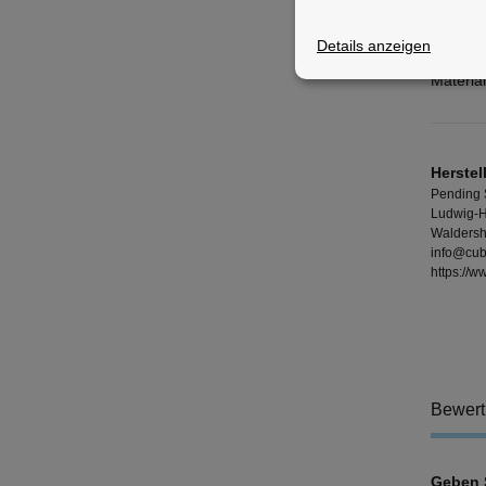
Details anzeigen
Inhalt:
Material
Herstel
Pending
Ludwig-H
Waldersh
info@cub
https://
Bewer
Geben S