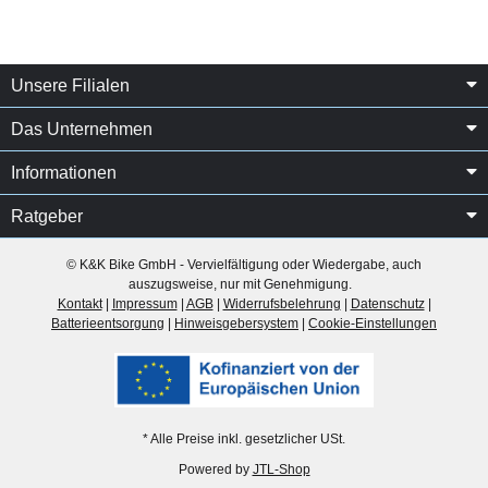
Unsere Filialen
Das Unternehmen
Informationen
Ratgeber
© K&K Bike GmbH - Vervielfältigung oder Wiedergabe, auch
auszugsweise, nur mit Genehmigung.
Kontakt
|
Impressum
|
AGB
|
Widerrufsbelehrung
|
Datenschutz
|
Batterieentsorgung
|
Hinweisgebersystem
|
Cookie-Einstellungen
* Alle Preise inkl. gesetzlicher USt.
Powered by
JTL-Shop