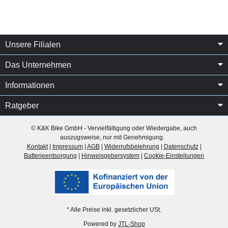
Unsere Filialen
Das Unternehmen
Informationen
Ratgeber
© K&K Bike GmbH - Vervielfältigung oder Wiedergabe, auch
auszugsweise, nur mit Genehmigung.
Kontakt
|
Impressum
|
AGB
|
Widerrufsbelehrung
|
Datenschutz
|
Batterieentsorgung
|
Hinweisgebersystem
|
Cookie-Einstellungen
* Alle Preise inkl. gesetzlicher USt.
Powered by
JTL-Shop