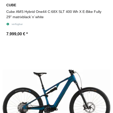
CUBE
Cube AMS Hybrid One44 C:68X SLT 400 Wh X E-Bike Fully
29" matrixblack´n´white
verfügbar
7.999,00 €
*