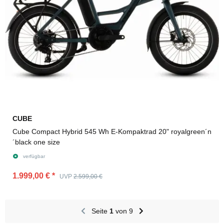
CUBE
Cube Compact Hybrid 545 Wh E-Kompaktrad 20" royalgreen´n
´black one size
verfügbar
1.999,00 €
*
UVP
2.599,00 €
Seite
1
von 9