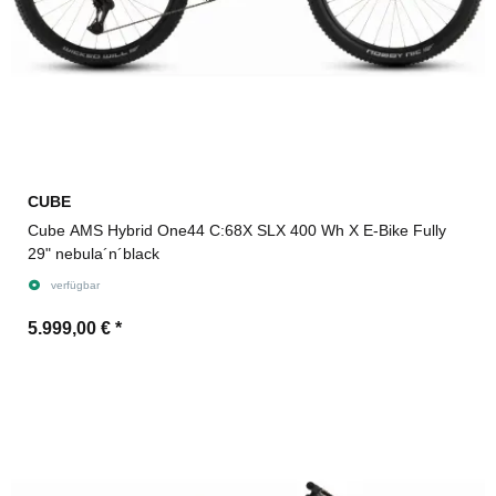
CUBE
Cube AMS Hybrid One44 C:68X SLX 400 Wh X E-Bike Fully
29" nebula´n´black
verfügbar
5.999,00 €
*