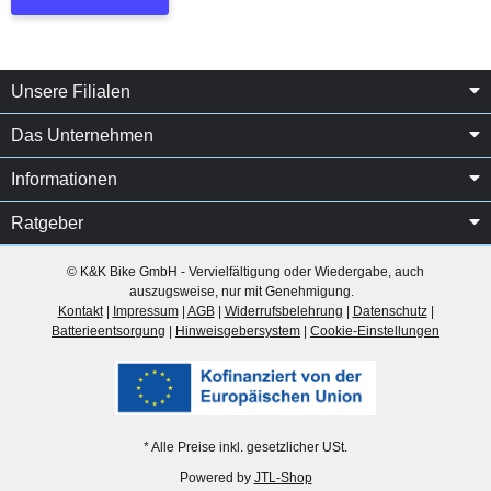
Unsere Filialen
Das Unternehmen
Informationen
Ratgeber
© K&K Bike GmbH - Vervielfältigung oder Wiedergabe, auch
auszugsweise, nur mit Genehmigung.
Kontakt
|
Impressum
|
AGB
|
Widerrufsbelehrung
|
Datenschutz
|
Batterieentsorgung
|
Hinweisgebersystem
|
Cookie-Einstellungen
* Alle Preise inkl. gesetzlicher USt.
Powered by
JTL-Shop