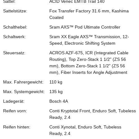
Sattel:
ACID Venec EMTB Trail 140
Sattelstütze:
Fox Transfer Factory 31.6 mm, Kashima
Coated
Schalthebel:
Sram AXS™ Pod Ultimate Controller
Schaltwerk:
Sram XX Eagle AXS™ Transmission, 12-
Speed, Electronic Shifting System
Steuersatz:
ACROS AZF-675, ICR (Integrated Cable
Routing), Top Zero-Stack 1 1/2" (ZS 56
mm), Bottom Zero-Stack 1 1/2" (ZS 56
mm), Fiber Inserts for Angle Adjustment
Max. Fahrergewicht:
110 kg
Max. Systemgewicht:
135 kg
Ladegerät:
Bosch 4A
Reifen vorn:
Conti Kryptotal Front, Enduro Soft, Tubeless
Ready, 2.4
Reifen hinten:
Conti Xynotal, Enduro Soft, Tubeless
Ready, 2.4