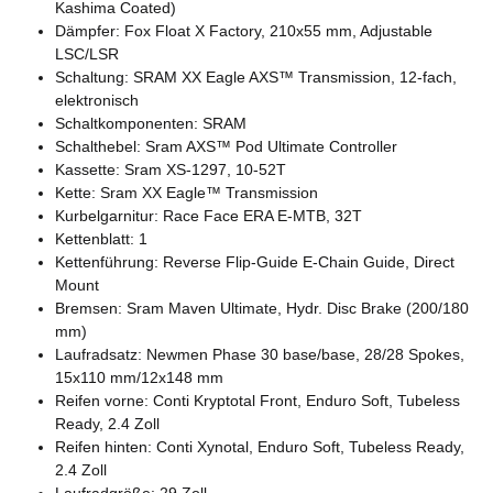
Kashima Coated)
Dämpfer: Fox Float X Factory, 210x55 mm, Adjustable
LSC/LSR
Schaltung: SRAM XX Eagle AXS™ Transmission, 12-fach,
elektronisch
Schaltkomponenten: SRAM
Schalthebel: Sram AXS™ Pod Ultimate Controller
Kassette: Sram XS-1297, 10-52T
Kette: Sram XX Eagle™ Transmission
Kurbelgarnitur: Race Face ERA E-MTB, 32T
Kettenblatt: 1
Kettenführung: Reverse Flip-Guide E-Chain Guide, Direct
Mount
Bremsen: Sram Maven Ultimate, Hydr. Disc Brake (200/180
mm)
Laufradsatz: Newmen Phase 30 base/base, 28/28 Spokes,
15x110 mm/12x148 mm
Reifen vorne: Conti Kryptotal Front, Enduro Soft, Tubeless
Ready, 2.4 Zoll
Reifen hinten: Conti Xynotal, Enduro Soft, Tubeless Ready,
2.4 Zoll
Laufradgröße: 29 Zoll