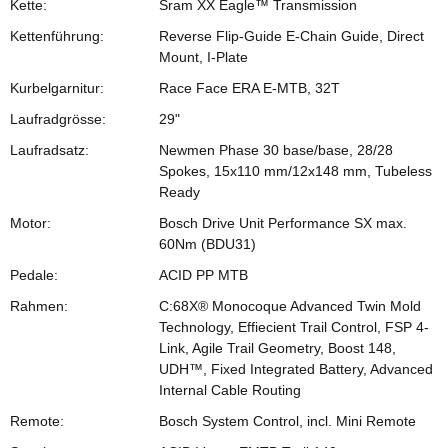
Kette:
Sram XX Eagle™ Transmission
Kettenführung:
Reverse Flip-Guide E-Chain Guide, Direct
Mount, I-Plate
Kurbelgarnitur:
Race Face ERA E-MTB, 32T
Laufradgrösse:
29"
Laufradsatz:
Newmen Phase 30 base/base, 28/28
Spokes, 15x110 mm/12x148 mm, Tubeless
Ready
Motor:
Bosch Drive Unit Performance SX max.
60Nm (BDU31)
Pedale:
ACID PP MTB
Rahmen:
C:68X® Monocoque Advanced Twin Mold
Technology, Effiecient Trail Control, FSP 4-
Link, Agile Trail Geometry, Boost 148,
UDH™, Fixed Integrated Battery, Advanced
Internal Cable Routing
Remote:
Bosch System Control, incl. Mini Remote