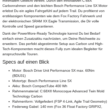
minimalem Gewicht vereint. Durch den innovativen C:68X
Carbonrahmen und den leichten Bosch Performance Line SX Motor
erlebst Du ein agiles Fahrgefühl auf jedem Trail. Du profitierst von
erstklassigen Komponenten wie dem Fox Factory Fahrwerk und
der elektronischen SRAM XX Eagle Transmission, die Dir volle
Kontrolle und Speed garantieren.
Dank der PowerMore-Ready Technologie kannst Du bei Bedarf
einfach einen Zusatzakku nachrüsten, um Deine Reichweite zu
erweitern. Das perfekt abgestimmte Setup aus Carbon und High-
Tech-Komponenten macht dieses Fully zum idealen Begleiter für
anspruchsvolle Touren.
Specs auf einen Blick
Motor: Bosch Drive Unit Performance SX max. 60Nm
(BDU31)
Motortyp: Bosch Performance Line SX
Akku: Bosch CompactTube 400 Wh
Rahmenmaterial: C:68X® Monocoque Advanced Twin Mold
Technology Carbon
Rahmenform: Vollgefedert (FSP 4-Link, Agile Trail Geometry)
Federweg Gabel: 140 mm (Fox 36 Float Factory GRIPX2,