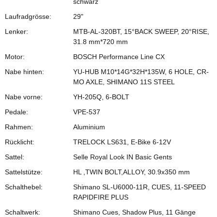
schwarz
Laufradgrösse:
29"
Lenker:
MTB-AL-320BT, 15°BACK SWEEP, 20°RISE,
31.8 mm*720 mm
Motor:
BOSCH Performance Line CX
Nabe hinten:
YU-HUB M10*14G*32H*135W, 6 HOLE, CR-
MO AXLE, SHIMANO 11S STEEL
Nabe vorne:
YH-205Q, 6-BOLT
Pedale:
VPE-537
Rahmen:
Aluminium
Rücklicht:
TRELOCK LS631, E-Bike 6-12V
Sattel:
Selle Royal Look IN Basic Gents
Sattelstütze:
HL ,TWIN BOLT,ALLOY, 30.9x350 mm
Schalthebel:
Shimano SL-U6000-11R, CUES, 11-SPEED
RAPIDFIRE PLUS
Schaltwerk:
Shimano Cues, Shadow Plus, 11 Gänge