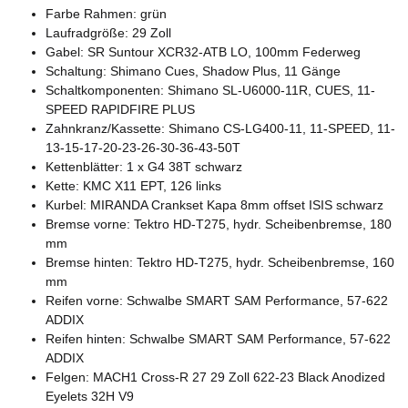
Farbe Rahmen: grün
Laufradgröße: 29 Zoll
Gabel: SR Suntour XCR32-ATB LO, 100mm Federweg
Schaltung: Shimano Cues, Shadow Plus, 11 Gänge
Schaltkomponenten: Shimano SL-U6000-11R, CUES, 11-
SPEED RAPIDFIRE PLUS
Zahnkranz/Kassette: Shimano CS-LG400-11, 11-SPEED, 11-
13-15-17-20-23-26-30-36-43-50T
Kettenblätter: 1 x G4 38T schwarz
Kette: KMC X11 EPT, 126 links
Kurbel: MIRANDA Crankset Kapa 8mm offset ISIS schwarz
Bremse vorne: Tektro HD-T275, hydr. Scheibenbremse, 180
mm
Bremse hinten: Tektro HD-T275, hydr. Scheibenbremse, 160
mm
Reifen vorne: Schwalbe SMART SAM Performance, 57-622
ADDIX
Reifen hinten: Schwalbe SMART SAM Performance, 57-622
ADDIX
Felgen: MACH1 Cross-R 27 29 Zoll 622-23 Black Anodized
Eyelets 32H V9