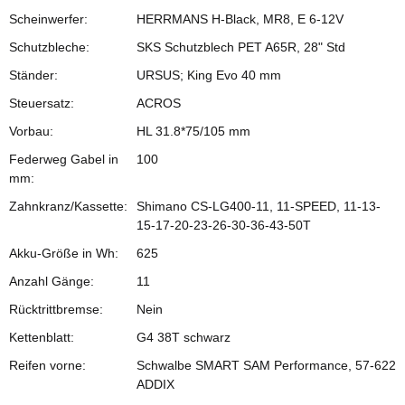
Scheinwerfer:
HERRMANS H-Black, MR8, E 6-12V
Schutzbleche:
SKS Schutzblech PET A65R, 28" Std
Ständer:
URSUS; King Evo 40 mm
Steuersatz:
ACROS
Vorbau:
HL 31.8*75/105 mm
Federweg Gabel in
100
mm:
Zahnkranz/Kassette:
Shimano CS-LG400-11, 11-SPEED, 11-13-
15-17-20-23-26-30-36-43-50T
Akku-Größe in Wh:
625
Anzahl Gänge:
11
Rücktrittbremse:
Nein
Kettenblatt:
G4 38T schwarz
Reifen vorne:
Schwalbe SMART SAM Performance, 57-622
ADDIX