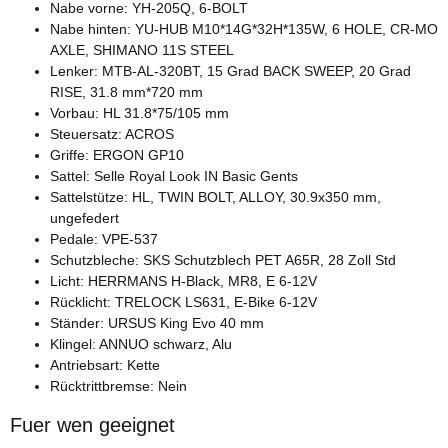
Nabe vorne: YH-205Q, 6-BOLT
Nabe hinten: YU-HUB M10*14G*32H*135W, 6 HOLE, CR-MO
AXLE, SHIMANO 11S STEEL
Lenker: MTB-AL-320BT, 15 Grad BACK SWEEP, 20 Grad
RISE, 31.8 mm*720 mm
Vorbau: HL 31.8*75/105 mm
Steuersatz: ACROS
Griffe: ERGON GP10
Sattel: Selle Royal Look IN Basic Gents
Sattelstütze: HL, TWIN BOLT, ALLOY, 30.9x350 mm,
ungefedert
Pedale: VPE-537
Schutzbleche: SKS Schutzblech PET A65R, 28 Zoll Std
Licht: HERRMANS H-Black, MR8, E 6-12V
Rücklicht: TRELOCK LS631, E-Bike 6-12V
Ständer: URSUS King Evo 40 mm
Klingel: ANNUO schwarz, Alu
Antriebsart: Kette
Rücktrittbremse: Nein
Fuer wen geeignet