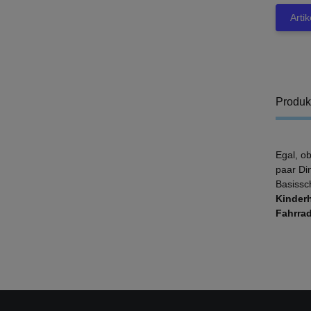
Arti
Produk
Egal, o
paar Di
Basissc
Kinder
Fahrra