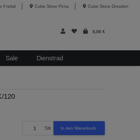
 Freital
Cube Store Pirna
Cube Store Dresden
0,00 €
Sale
Dienstrad
K/120
Stk
In den Warenkorb