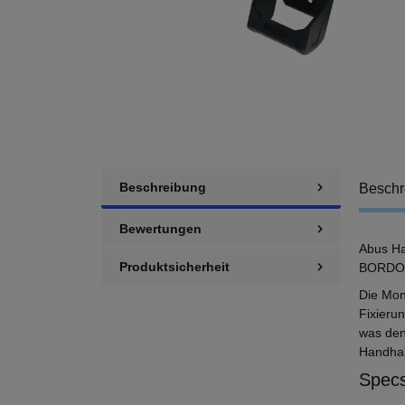
Beschreibung
Beschr
Bewertungen
Abus Ha
Produktsicherheit
BORDO™
Die Mon
Fixieru
was den
Handhab
Specs