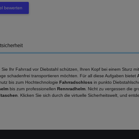
kel bewerten
tsicherheit
b Sie Ihr Fahrrad vor Diebstahl schützen, Ihren Kopf bei einem Sturz m
nge schadenfrei transportieren möchten. Für all diese Aufgaben bietet
hutz bis zum Hochtechnologie
Fahrradschloss
in punkto Diebstahlsch
helm
bis zum professionellen
Rennradhelm
. Nicht zu vergessen die g
dtaschen
. Klicken Sie sich durch die virtuelle Sicherheitswelt, und en