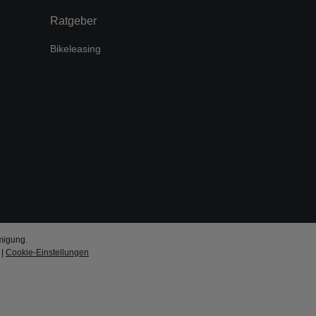
Ratgeber
Bikeleasing
migung.
|
Cookie-Einstellungen