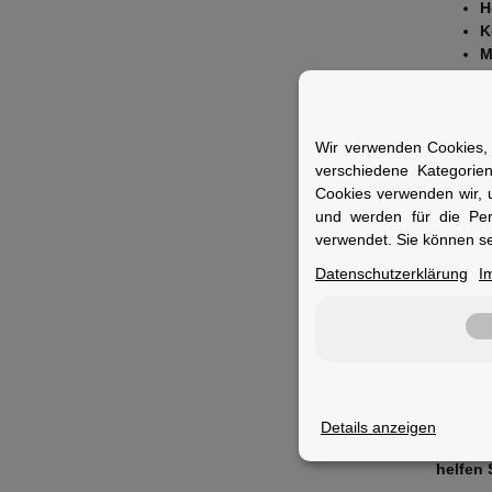
H
K
M
B
E
V
K
Wir verwenden Cookies, 
verschiedene Kategorie
Fuer 
Cookies verwenden wir, 
und werden für die Pe
Ideal f
verwendet. Sie können se
befesti
Datenschutzerklärung
I
Bewer
Details anzeigen
Geben S
helfen 