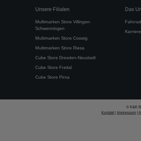
Unsere Filialen
Das U
Multimarken Store Villingen-
Fahrrad
Schwenningen
Karriere
Multimarken Store Coswig
Multimarken Store Riesa
Cube Store Dresden-Neustadt
Cube Store Freital
Cube Store Pirna
© K&K Bi
Kontakt
|
Impressum
|