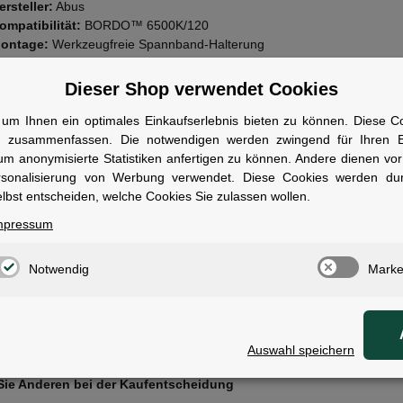
ersteller:
Abus
ompatibilität:
BORDO™ 6500K/120
ontage:
Werkzeugfreie Spannband-Halterung
esonderheit:
Frontale Entnahme des Schlosses
ignung:
Kleine Rahmengeometrien
Dieser Shop verwendet Cookies
ersandklasse:
Standard
ategorie:
Zubehör Schlösser
um Ihnen ein optimales Einkaufserlebnis bieten zu können. Diese Coo
n zusammenfassen. Die notwendigen werden zwingend für Ihren Ei
wen geeignet
um anonymisierte Statistiken anfertigen zu können. Andere dienen vo
rsonalisierung von Werbung verwendet. Diese Cookies werden du
ür Radfahrer, die ihr BORDO™ Schloss platzsparend und ohne Werkz
lbst entscheiden, welche Cookies Sie zulassen wollen.
gen möchten.
mpressum
Notwendig
Marke
tungen
Auswahl speichern
ie die erste Bewertung für diesen Artikel ab und
Sie Anderen bei der Kaufentscheidung