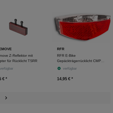
TEMOVE
RFR
move Z-Reflektor mit
RFR E-Bike
pter für Rücklicht TSRR
Gepäckträgerrücklicht CMPT
black
verfügbar
verfügbar
5 €
*
14,95 €
*