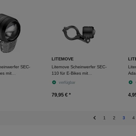
LITEMOVE
LI
heinwerfer SEC-
Litemove Scheinwerfer SEC-
Lite
kes mit
110 für E-Bikes mit
Ada
ung schwarz
Lenkerhalter schwarz
verfügbar
79,95 €
*
4,9
1
2
3
4