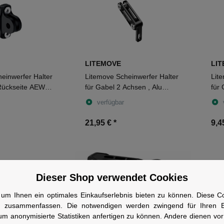
LITEMOVE
LI
einwerfer Halter
Litemove Scheinwerfer Halter
Lit
 Rückseite AEW
für Gabel 2 Achsen , Alu
für 
rz
schwarz
sch
verfügbar
21,95 €
*
9,4
Dieser Shop verwendet Cookies
um Ihnen ein optimales Einkaufserlebnis bieten zu können. Diese Coo
n zusammenfassen. Die notwendigen werden zwingend für Ihren Ei
um anonymisierte Statistiken anfertigen zu können. Andere dienen vo