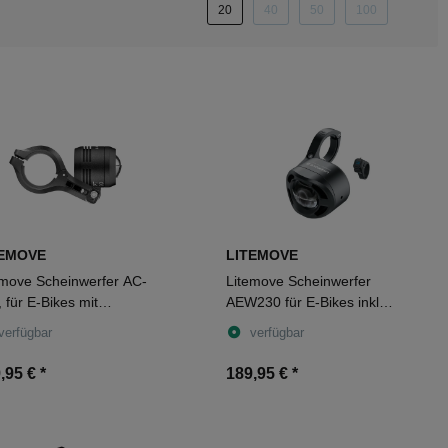
20
40
50
100
TEMOVE
LITEMOVE
emove Scheinwerfer AC-
Litemove Scheinwerfer
 für E-Bikes mit
AEW230 für E-Bikes inkl
kerhalterung
Lenkerhalter schwarz
verfügbar
verfügbar
,95 €
*
189,95 €
*