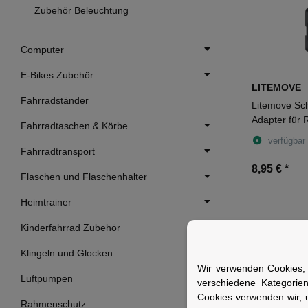
Zubehör Beleuchtung
Computer
E-Bikes Zubehör
LITEMOVE
Fahrradständer
Litemove Sch
Adapter für
Fahrradtaschen & Körbe
Serie schwa
verfügbar
Fahrradtransport
8,95 €
*
Flaschen und Flaschenhalter
Heimtrainer
Kinderfahrrad Zubehör
Klingeln und Glocken
Wir verwenden Cookies, 
Luftpumpen
verschiedene Kategorie
Cookies verwenden wir, 
Rahmenschutz