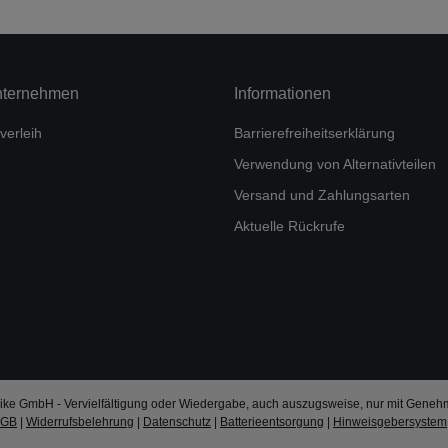
nternehmen
Informationen
verleih
Barrierefreiheitserklärung
Verwendung von Alternativteilen
Versand und Zahlungsarten
Aktuelle Rückrufe
ke GmbH - Vervielfältigung oder Wiedergabe, auch auszugsweise, nur mit Geneh
AGB
|
Widerrufsbelehrung
|
Datenschutz
|
Batterieentsorgung
|
Hinweisgebersystem