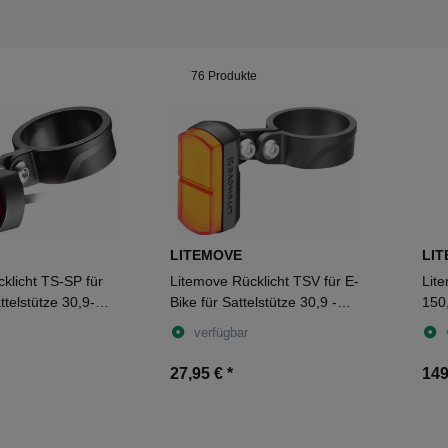
76 Produkte
LITEMOVE
LI
klicht TS-SP für
Litemove Rücklicht TSV für E-
Lit
ttelstütze 30,9-
Bike für Sattelstütze 30,9 -
150,
31,6 mm
Len
verfügbar
27,95 €
*
149