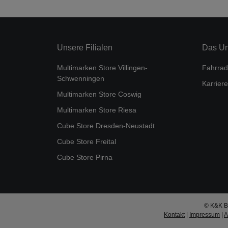
Unsere Filialen
Das U
Multimarken Store Villingen-
Fahrrad
Schwenningen
Karriere
Multimarken Store Coswig
Multimarken Store Riesa
Cube Store Dresden-Neustadt
Cube Store Freital
Cube Store Pirna
© K&K Bi
Kontakt
|
Impressum
|