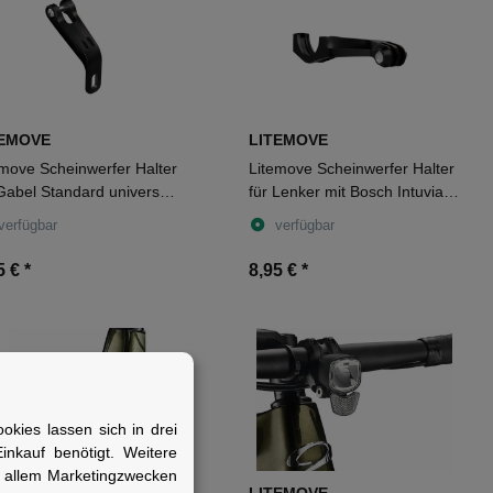
TEMOVE
LITEMOVE
emove Scheinwerfer Halter
Litemove Scheinwerfer Halter
Gabel Standard universal
für Lenker mit Bosch Intuvia &
warz
Nyon schwarz
verfügbar
verfügbar
5 €
*
8,95 €
*
kies lassen sich in drei
nkauf benötigt. Weitere
r allem Marketingzwecken