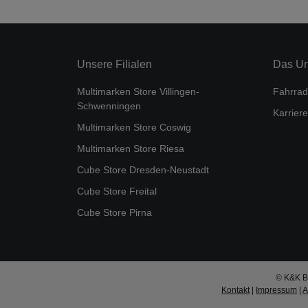
Unsere Filialen
Das U
Multimarken Store Villingen-
Fahrrad
Schwenningen
Karriere
Multimarken Store Coswig
Multimarken Store Riesa
Cube Store Dresden-Neustadt
Cube Store Freital
Cube Store Pirna
© K&K Bi
Kontakt
|
Impressum
|