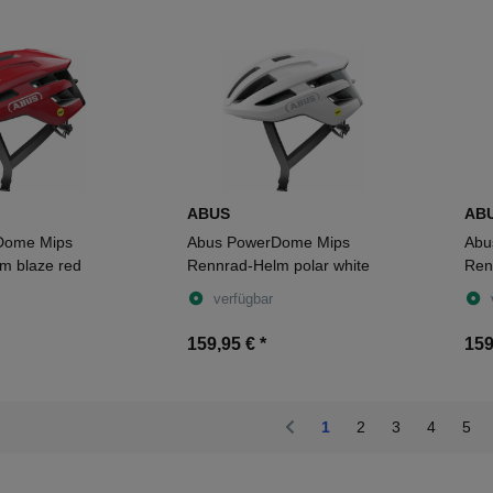
ABUS
AB
Dome Mips
Abus PowerDome Mips
Abu
m blaze red
Rennrad-Helm polar white
Ren
verfügbar
159,95 €
*
159
1
2
3
4
5