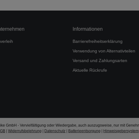
nternehmen
Informationen
verleih
Barrierefreiheitserklärung
Verwendung von Alternativteilen
Versand und Zahlungsarten
Aktuelle Rückrufe
ke GmbH - Vervielfältigung oder Wiedergabe, auch auszugsweise, nur mit Geneh
AGB
|
Widerrufsbelehrung
|
Datenschutz
|
Batterieentsorgung
|
Hinweisgebersystem