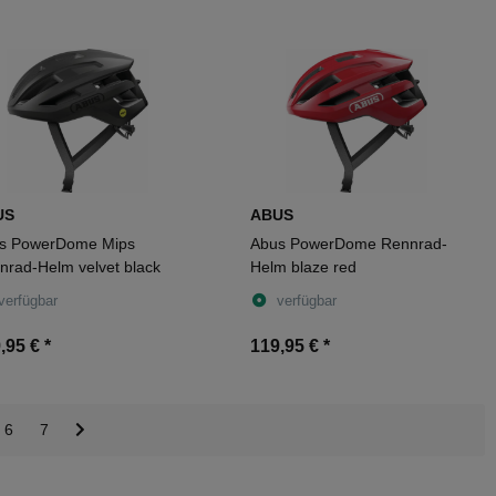
US
ABUS
s PowerDome Mips
Abus PowerDome Rennrad-
nrad-Helm velvet black
Helm blaze red
verfügbar
verfügbar
,95 €
*
119,95 €
*
6
7