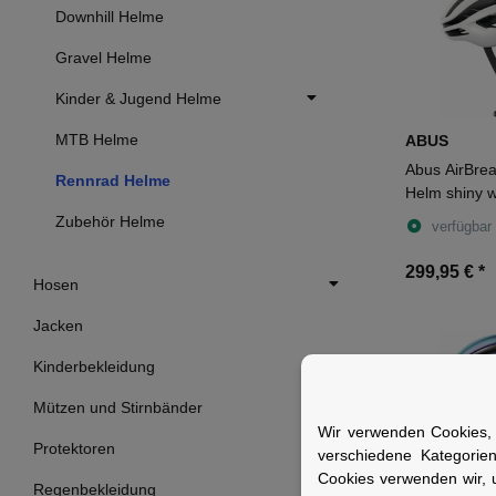
Downhill Helme
Gravel Helme
Kinder & Jugend Helme
MTB Helme
ABUS
Abus AirBrea
Rennrad Helme
Helm shiny w
Zubehör Helme
verfügbar
299,95 €
*
Hosen
Jacken
Kinderbekleidung
Mützen und Stirnbänder
Wir verwenden Cookies, 
Protektoren
verschiedene Kategorie
Cookies verwenden wir, 
Regenbekleidung