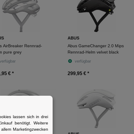
US
ABUS
s AirBreaker Rennrad-
Abus GameChanger 2.0 Mips
m pure grey
Rennrad-Helm velvet black
verfügbar
verfügbar
,95 €
*
299,95 €
*
kies lassen sich in drei
nkauf benötigt. Weitere
r allem Marketingzwecken