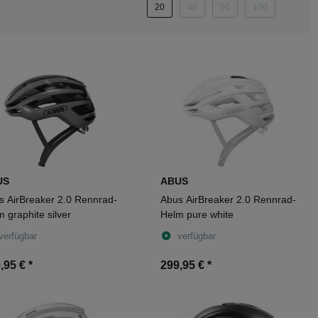
20
40
50
100
US
ABUS
s AirBreaker 2.0 Rennrad-
Abus AirBreaker 2.0 Rennrad-
 graphite silver
Helm pure white
verfügbar
verfügbar
,95 €
*
299,95 €
*