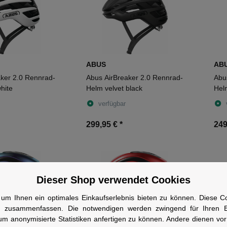
ABUS
AB
ker 2.0 Rennrad-
Abus AirBreaker 2.0 Rennrad-
Abu
hite
Helm velvet black
Hel
verfügbar
299,95 €
*
249
Dieser Shop verwendet Cookies
um Ihnen ein optimales Einkaufserlebnis bieten zu können. Diese Coo
n zusammenfassen. Die notwendigen werden zwingend für Ihren Ei
um anonymisierte Statistiken anfertigen zu können. Andere dienen vo