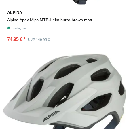
ALPINA
Alpina Apax Mips MTB-Helm burro-brown matt
verfügbar
74,95 €
*
UVP
149,95 €