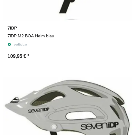
7IDP
7iDP M2 BOA Helm blau
verfügbar
109,95 €
*