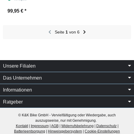
99,95 €
*
Seite
1
von 6
Unsere Filialen
Das Unternehmen
Informationen
Ratgeber
© K&K Bike GmbH - Vervielfältigung oder Wiedergabe, auch
auszugsweise, nur mit Genehmigung.
Kontakt
|
Impressum
|
AGB
|
Widerrufsbelehrung
|
Datenschutz
|
Batterieentsorgung
|
Hinweisgebersystem
|
Cookie-Einstellungen