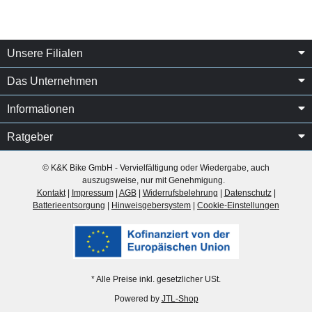
Unsere Filialen
Das Unternehmen
Informationen
Ratgeber
© K&K Bike GmbH - Vervielfältigung oder Wiedergabe, auch
auszugsweise, nur mit Genehmigung.
Kontakt
|
Impressum
|
AGB
|
Widerrufsbelehrung
|
Datenschutz
|
Batterieentsorgung
|
Hinweisgebersystem
|
Cookie-Einstellungen
* Alle Preise inkl. gesetzlicher USt.
Powered by
JTL-Shop