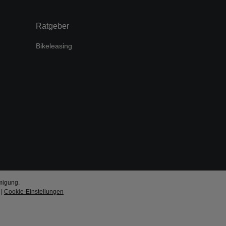
Ratgeber
Bikeleasing
migung.
|
Cookie-Einstellungen