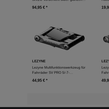
weißes Licht
94,95 €
*
19,
LEZYNE
LEZ
Lezyne Multifunktionswerkzeug für
Lezy
Fahrräder SV PRO 5/-7-
Fahr
10/-11/-13/-17 SV10 /
10/-1
44,95 €
*
49,
2/-3/-4/-5/-6/-8 mm / T10/T25 /
mm /
9/-10/-11/-12 -fach