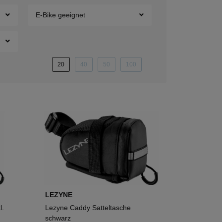
E-Bike geeignet
20
40
50
100
LEZYNE
l.
Lezyne Caddy Satteltasche
schwarz