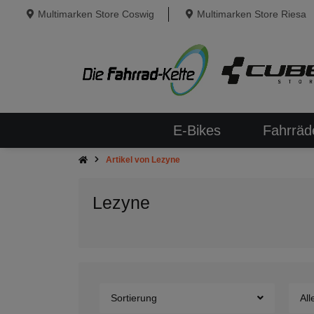
Multimarken Store Coswig
Multimarken Store Riesa
E-Bikes
Fahrräd
Artikel von Lezyne
Lezyne
Sortierung
All