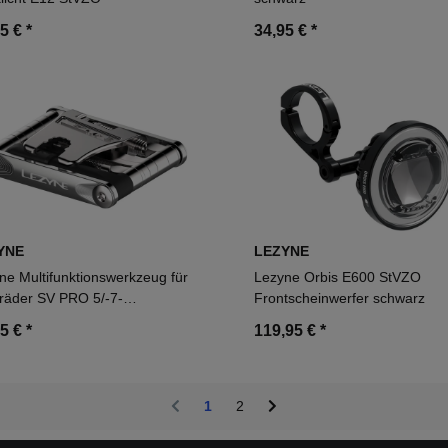
95 €
*
34,95 €
*
YNE
LEZYNE
ne Multifunktionswerkzeug für
Lezyne Orbis E600 StVZO
räder SV PRO 5/-7-
Frontscheinwerfer schwarz
1/-13/-17 SV17 / 2/-3/-4/-5/-6
95 €
*
119,95 €
*
 T10/T25 / 9/-10/-11/-12 -fach
1
2