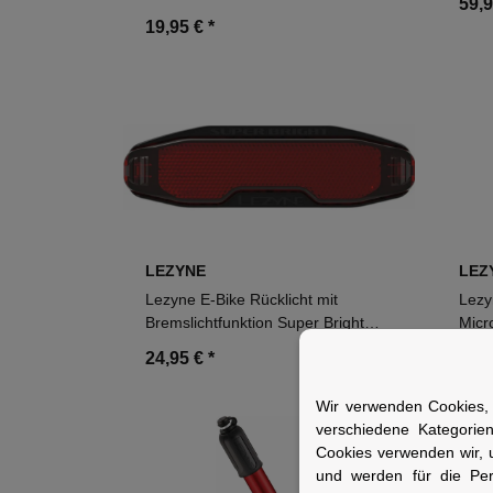
59,
Valve schwarz
19,95 €
*
LEZYNE
LEZ
Lezyne E-Bike Rücklicht mit
Lezy
Bremslichtfunktion Super Bright
Micr
Alert STVZO schwarz
silb
24,95 €
*
84,
Wir verwenden Cookies, 
verschiedene Kategorie
Cookies verwenden wir, 
und werden für die Pe