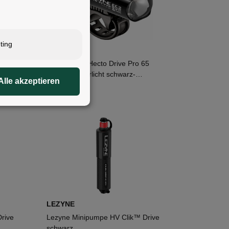
ting
LEZYNE
tVZO
Lezyne LED Hecto Drive Pro 65
StVZO Vorderlicht schwarz-
Alle akzeptieren
glänzend weißes Licht
49,95 €
*
LEZYNE
rive
Lezyne Minipumpe HV Clik™ Drive
schwarz