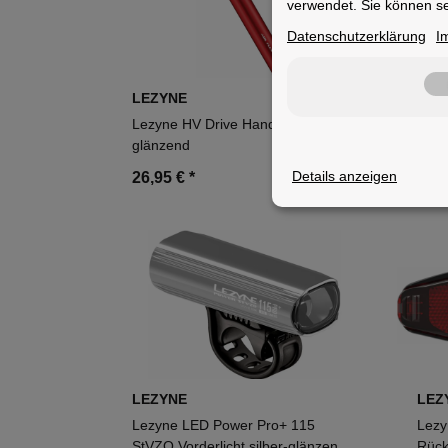
verwendet. Sie können se
Datenschutzerklärung
I
LEZYNE
LEZ
Lezyne HV Drive Handpumpe rot
Lezy
glänzend
Fron
Details anzeigen
26,95 €
*
29,
LEZYNE
LEZ
Lezyne LED Power Pro+ 115
Lezy
StVZO Vorderlicht silber-glänzend
Rück