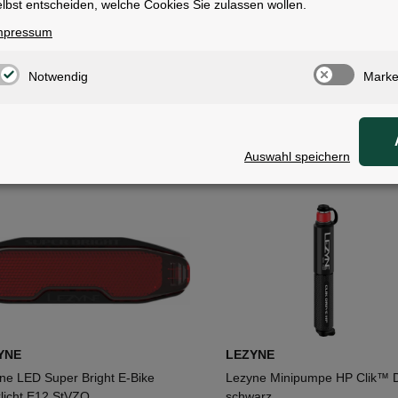
lbst entscheiden, welche Cookies Sie zulassen wollen.
mpressum
Notwendig
Marke
YNE
LEZYNE
ne KTV Pro 150+ StVZO
Lezyne LED Hecto Drive 40 S
tscheinwerfer schwarz
Vorderlicht Neo Metallic
Auswahl speichern
95 €
*
49,95 €
*
YNE
LEZYNE
ne LED Super Bright E-Bike
Lezyne Minipumpe HP Clik™ D
licht E12 StVZO
schwarz