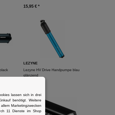
15,95 €
*
LEZYNE
black
Lezyne HV Drive Handpumpe blau
glänzend
26,95 €
*
kies lassen sich in drei
nkauf benötigt. Weitere
r allem Marketingzwecken
rch 11 Dienste im Shop