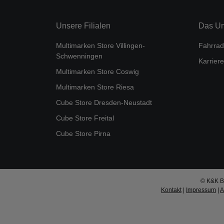
Unsere Filialen
Das U
Multimarken Store Villingen-
Fahrrad
Schwenningen
Karriere
Multimarken Store Coswig
Multimarken Store Riesa
Cube Store Dresden-Neustadt
Cube Store Freital
Cube Store Pirna
© K&K Bi
Kontakt
|
Impressum
|