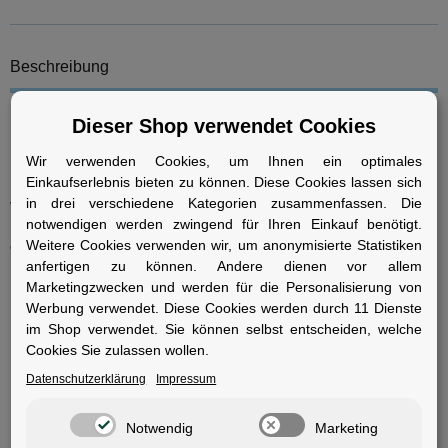
Beschreibung
Dieser Shop verwendet Cookies
Multitool: Lezyne BarPlug Insert Kit zur dezenten Integration in den
Lenker.
Wir verwenden Cookies, um Ihnen ein optimales
Einkaufserlebnis bieten zu können. Diese Cookies lassen sich
Dieses Werkzeugset wird direkt in die Endkappen-Öffnungen
in drei verschiedene Kategorien zusammenfassen. Die
verschiedener Lenkerarten eingesetzt und bleibt so stets griffbereit.
notwendigen werden zwingend für Ihren Einkauf benötigt.
Die kompakte Bauweise ermöglicht eine platzsparende Lagerung
Weitere Cookies verwenden wir, um anonymisierte Statistiken
ohne zusätzliche Taschen oder Halterungen.
anfertigen zu können. Andere dienen vor allem
Specs auf einen Blick
Marketingzwecken und werden für die Personalisierung von
Werbung verwendet. Diese Cookies werden durch 11 Dienste
Hersteller:
Lezyne
im Shop verwendet. Sie können selbst entscheiden, welche
Material:
Aluminium
Cookies Sie zulassen wollen.
Innensechskantschlüssel:
3, 4, 5, 6, 8 mm
Schraubendreher:
Schlitz
Datenschutzerklärung
Impressum
Torx:
T25
Farbe:
schwarz
Notwendig
Marketing