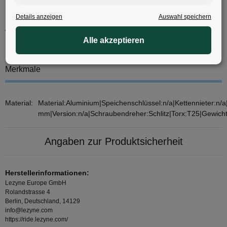
Fuer wen geeignet
Details anzeigen
Auswahl speichern
Ideal fuer Rennrad- und Mountainbikefahrer, die kompakte
Werkzeuge direkt am Bike verstauen möchten.
Alle akzeptieren
Merkmale
Material:
Material:Aluminium|Speichenschlüssel:n/a|Kettennieter:n/a
mm|Version:n/a|Schraubendreher:Schlitz|Torx:T25|Gewich
Angaben zur Produktsicherheit
Herstellerinformationen:
Lezyne Europe GmbH
Rolandstrasse 4
Berlin, Deutschland, 14129
info@lezyne.com
https://ride.lezyne.com/