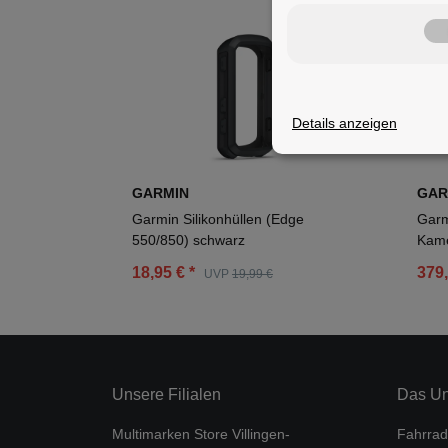
Details anzeigen
GARMIN
GAR
Garmin Silikonhüllen (Edge
Garm
550/850) schwarz
Kame
18,95 €
*
379
UVP
19,99 €
Unsere Filialen
Das U
Multimarken Store Villingen-
Fahrrad