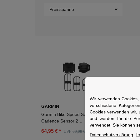
Preisspanne
Wir verwenden Cookies, 
verschiedene Kategorie
GARMIN
GAR
Cookies verwenden wir, 
Garmin Bike Speed Sensor 2 and
Garm
und werden für die Pe
Cadence Sensor 2
Gesc
verwendet. Sie können se
Geschwindigkeitssensor und
64,95 €
*
37,
UVP
69,99 €
Trittfrequenzsensor
Datenschutzerklärung
I