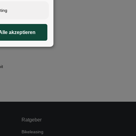
ting
Alle akzeptieren
it
Ratgeber
Bikeleasing