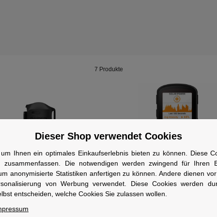
7 Produkte
Dieser Shop verwendet Cookies
um Ihnen ein optimales Einkaufserlebnis bieten zu können. Diese Coo
n zusammenfassen. Die notwendigen werden zwingend für Ihren Ei
MIN
GARMIN
um anonymisierte Statistiken anfertigen zu können. Andere dienen vo
in Bike Speed Sensor 2
Garmin Edge 840 Solar
rsonalisierung von Werbung verwendet. Diese Cookies werden du
hwindigkeitssensor
Fahrradcomputer mit Touchsc
lbst entscheiden, welche Cookies Sie zulassen wollen.
Tastenbedienung und Coach
95 €
*
549,99 €
*
UVP
39,99 €
Trainingsplänen
mpressum