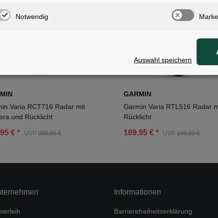
Notwendig
Marke
Auswahl speichern
MIN
GARMIN
in Varia RCT716 Radar mit
Garmin Varia RTL516 Radar m
ra und Rücklicht
Rücklicht
,95 €
*
189,95 €
*
UVP
399,99 €
UVP
199,99 €
nternehmen
Informationen
verleih
Barrierefreiheitserklärung