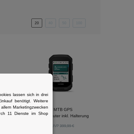
20
40
50
100
kies lassen sich in drei
nkauf benötigt. Weitere
GARMIN
r allem Marketingzwecken
Garmin Edge MTB GPS
rch 11 Dienste im Shop
reen,
Fahrradcomputer inkl. Halterung
379,95 €
*
UVP
399,99 €