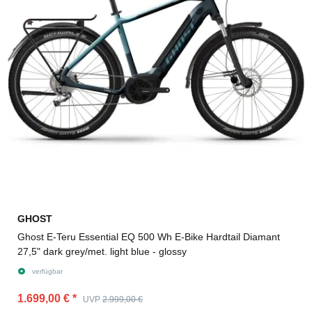
GHOST
Ghost E-Teru Essential EQ 500 Wh E-Bike Hardtail Diamant
27,5" dark grey/met. light blue - glossy
verfügbar
1.699,00 €
*
UVP
2.999,00 €