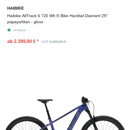
HAIBIKE
Haibike AllTrack 6 720 Wh E-Bike Hardtail Diamant 29"
papaya/titan - gloss
verfügbar
ab 2.399,00 €
*
UVP
3.499,00 €