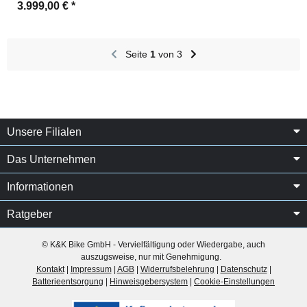
3.999,00 €
*
Seite
1
von 3
Unsere Filialen
Das Unternehmen
Informationen
Ratgeber
© K&K Bike GmbH - Vervielfältigung oder Wiedergabe, auch
auszugsweise, nur mit Genehmigung.
Kontakt
|
Impressum
|
AGB
|
Widerrufsbelehrung
|
Datenschutz
|
Batterieentsorgung
|
Hinweisgebersystem
|
Cookie-Einstellungen