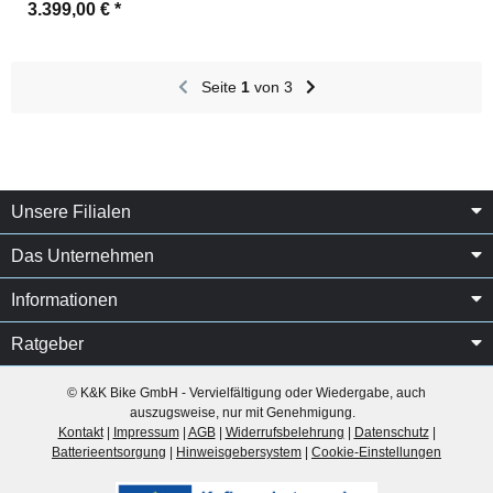
3.399,00 €
*
Seite
1
von 3
Unsere Filialen
Das Unternehmen
Informationen
Ratgeber
© K&K Bike GmbH - Vervielfältigung oder Wiedergabe, auch
auszugsweise, nur mit Genehmigung.
Kontakt
|
Impressum
|
AGB
|
Widerrufsbelehrung
|
Datenschutz
|
Batterieentsorgung
|
Hinweisgebersystem
|
Cookie-Einstellungen