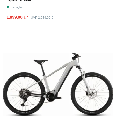
verfügbar
1.899,00 €
*
UVP
2.649,00 €