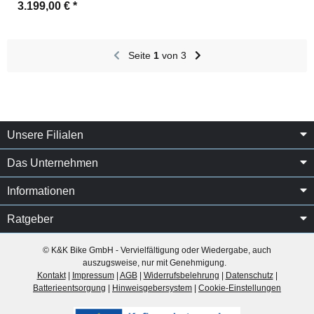
3.199,00 €
*
Seite
1
von 3
Unsere Filialen
Das Unternehmen
Informationen
Ratgeber
© K&K Bike GmbH - Vervielfältigung oder Wiedergabe, auch
auszugsweise, nur mit Genehmigung.
Kontakt
|
Impressum
|
AGB
|
Widerrufsbelehrung
|
Datenschutz
|
Batterieentsorgung
|
Hinweisgebersystem
|
Cookie-Einstellungen