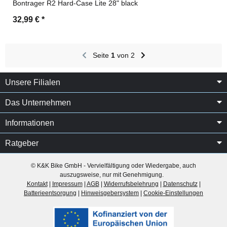
Bontrager R2 Hard-Case Lite 28" black
32,99 €
*
Seite
1
von 2
Unsere Filialen
Das Unternehmen
Informationen
Ratgeber
© K&K Bike GmbH - Vervielfältigung oder Wiedergabe, auch
auszugsweise, nur mit Genehmigung.
Kontakt
|
Impressum
|
AGB
|
Widerrufsbelehrung
|
Datenschutz
|
Batterieentsorgung
|
Hinweisgebersystem
|
Cookie-Einstellungen