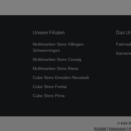
Unsere Filialen
Das U
Multimarken Store Villingen-
Fahrrad
Schwenningen
Karriere
Multimarken Store Coswig
Multimarken Store Riesa
Cube Store Dresden-Neustadt
Cube Store Freital
Cube Store Pirna
© K&K Bi
Kontakt
|
Impressum
|