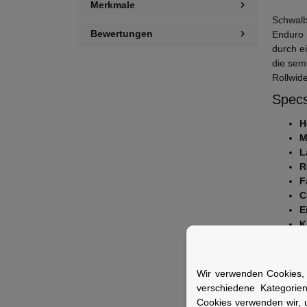
Merkmale
Schwalb
Bewertungen
Enduro E
durch e
die sem
Rollwid
Specs
H
M
L
R
F
C
E
K
S
E
Z
Wir verwenden Cookies, 
verschiedene Kategorie
Fuer 
Cookies verwenden wir, 