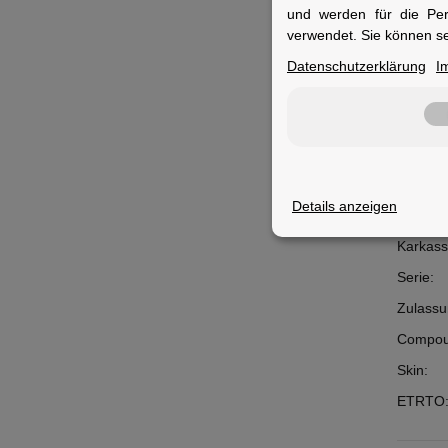
und werden für die Pe
Ideal fü
verwendet. Sie können se
Untergr
Datenschutzerklärung
I
Merkm
Details anzeigen
Einsatz
Karkass
Serie:
Zulassu
Compou
Skin:
ETRTO