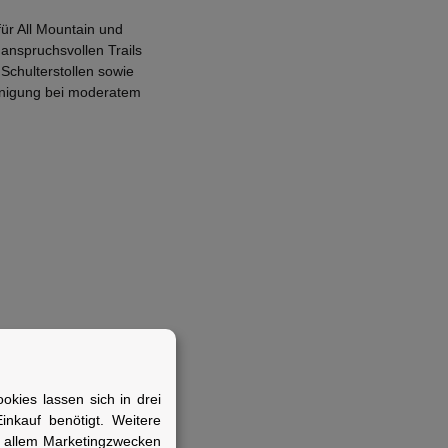
ür All Mountain und
 anspruchsvollen Trails
Schulterstollen sowie
einigung bei moderatem
kies lassen sich in drei
nkauf benötigt. Weitere
r allem Marketingzwecken