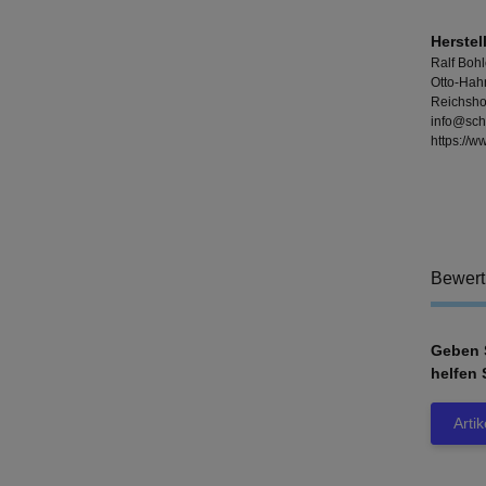
Herstel
Ralf Boh
Otto-Hahn
Reichsho
info@sc
https://
Bewer
Geben S
helfen 
Arti