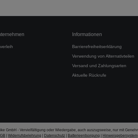
nternehmen
Informationen
verleih
Barrierefreiheitserklärung
Verwendung von Alternativteilen
Versand und Zahlungsarten
Aktuelle Rückrufe
ke GmbH - Vervielfältigung oder Wiedergabe, auch auszugsweise, nur mit Geneh
AGB
|
Widerrufsbelehrung
|
Datenschutz
|
Batterieentsorgung
|
Hinweisgebersystem