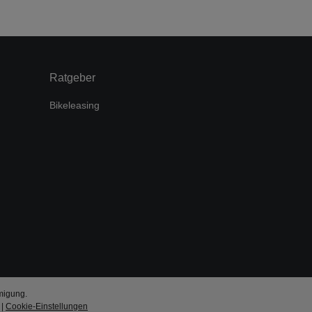
Ratgeber
Bikeleasing
migung.
|
Cookie-Einstellungen