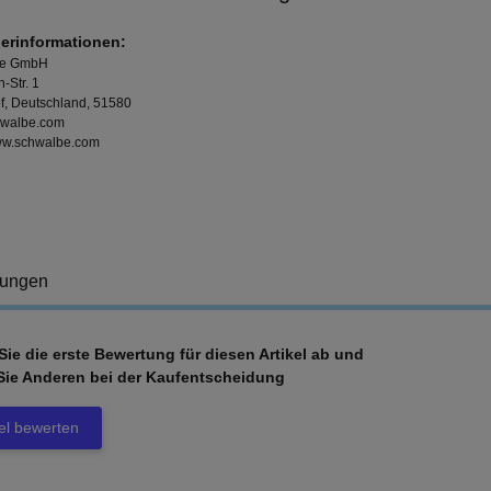
lerinformationen:
le GmbH
-Str. 1
f, Deutschland, 51580
hwalbe.com
www.schwalbe.com
tungen
ie die erste Bewertung für diesen Artikel ab und
Sie Anderen bei der Kaufentscheidung
kel bewerten