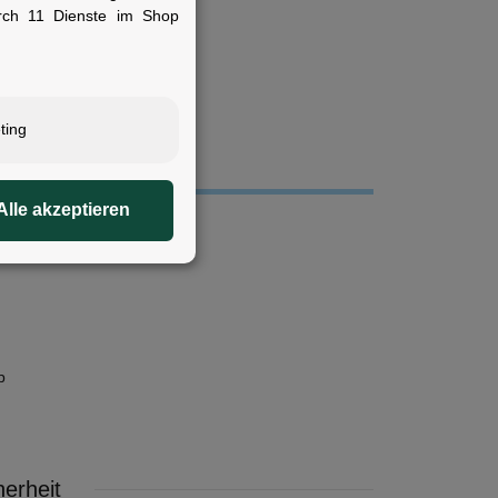
rch 11 Dienste im Shop
ils und wechselnde
ting
Alle akzeptieren
p
erheit