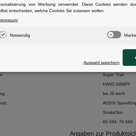
rsonalisierung von Werbung verwendet. Diese Cookies werden du
r Mountainbiker, die einen zuverlässigen Allrounder für technische Tra
lbst entscheiden, welche Cookies Sie zulassen wollen.
ünde suchen.
mpressum
Notwendig
Marke
ale
Auswahl speichern
bereich:
MTB
e:
Super Trail
HANS DAMPF
ng:
bis 25 km/h
nd:
ADDIX SpeedGri
SnakeSkin
:
65-584; 70-584
Angaben zur Produktsich