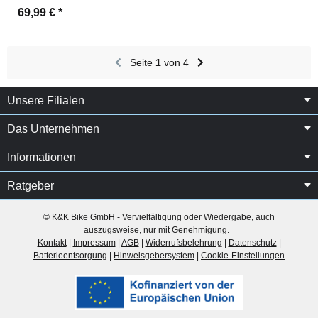
69,99 €
*
Seite
1
von 4
Unsere Filialen
Das Unternehmen
Informationen
Ratgeber
© K&K Bike GmbH - Vervielfältigung oder Wiedergabe, auch
auszugsweise, nur mit Genehmigung.
Kontakt
|
Impressum
|
AGB
|
Widerrufsbelehrung
|
Datenschutz
|
Batterieentsorgung
|
Hinweisgebersystem
|
Cookie-Einstellungen