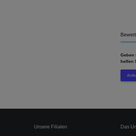
Bewer
Geben S
helfen 
Arti
Unsere Filialen
Das U