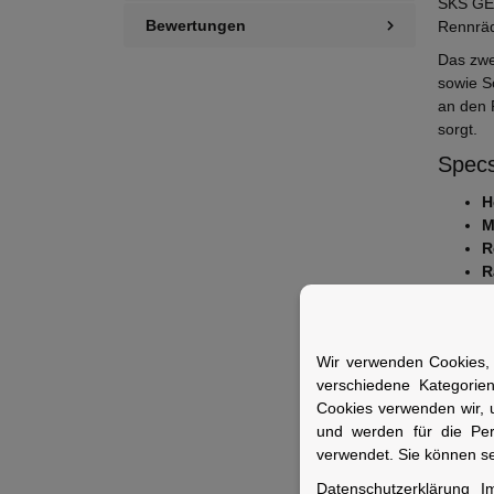
SKS GER
Bewertungen
Rennräd
Das zwe
sowie S
an den 
sorgt.
Specs
H
M
R
R
R
L
T
Wir verwenden Cookies, 
Fuer 
verschiedene Kategorie
Cookies verwenden wir, 
Ideal f
und werden für die Pe
Schutz 
verwendet. Sie können se
Datenschutzerklärung
I