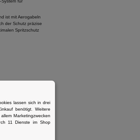
-System für
d ist mit Aerogabeln
ch der Schutz präzise
imalen Spritzschutz
Kratzschutzfolie
kies lassen sich in drei
nkauf benötigt. Weitere
r allem Marketingzwecken
ell montierbaren
rch 11 Dienste im Shop