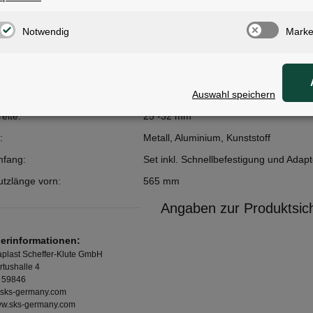
Notwendig
Marke
ale
Auswahl speichern
tzlänge hinten:
730 mm
eite:
25 -32 mm
:
Metall, Aluminium, Kunststoff
mfang:
Set inkl. Schnellbefestigung und Adap
tzlänge vorn:
565 mm
Angaben zur Produktsich
lerinformationen:
plast Scheffer-Klute GmbH
rtushalle 4
 59846
sks-germany.com
www.sks-germany.com