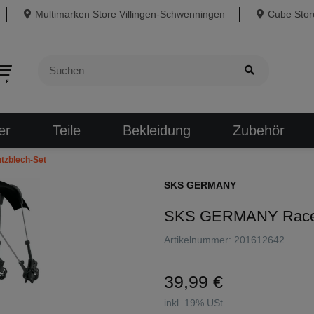
Multimarken Store Villingen-Schwenningen
Cube Store
er
Teile
Bekleidung
Zubehör
zblech-Set
SKS GERMANY
SKS GERMANY Racebl
Artikelnummer:
201612642
39,99 €
inkl. 19% USt.