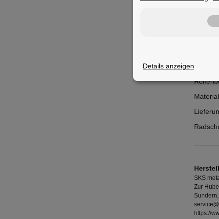
Merkm
Details anzeigen
Radschu
Reifenbr
Material
Lieferu
Radschu
Herstel
SKS meta
Zur Hube
Sundern,
service@
https://