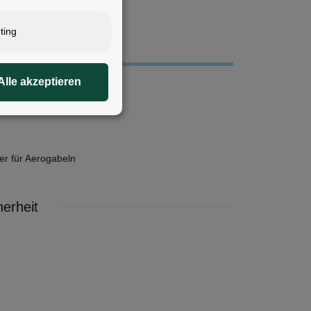
ting
Alle akzeptieren
ter für Aerogabeln
erheit