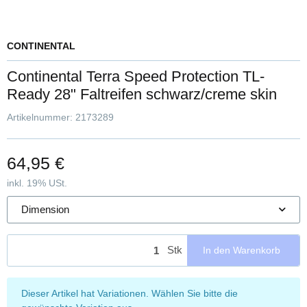
CONTINENTAL
Continental Terra Speed Protection TL-
Ready 28" Faltreifen schwarz/creme skin
Artikelnummer:
2173289
64,95 €
inkl. 19% USt.
Dimension
Stk
In den Warenkorb
x
Dieser Artikel hat Variationen. Wählen Sie bitte die