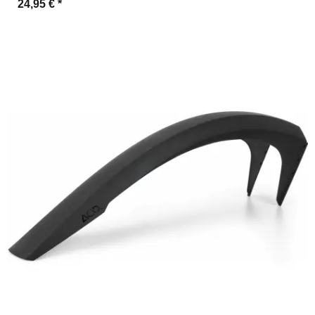
24,95 €
*