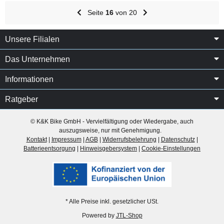
Seite
16
von 20
Unsere Filialen
Das Unternehmen
Informationen
Ratgeber
© K&K Bike GmbH - Vervielfältigung oder Wiedergabe, auch
auszugsweise, nur mit Genehmigung.
Kontakt
|
Impressum
|
AGB
|
Widerrufsbelehrung
|
Datenschutz
|
Batterieentsorgung
|
Hinweisgebersystem
|
Cookie-Einstellungen
* Alle Preise inkl. gesetzlicher USt.
Powered by
JTL-Shop