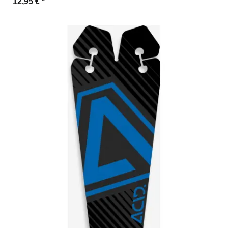
12,95 €
*