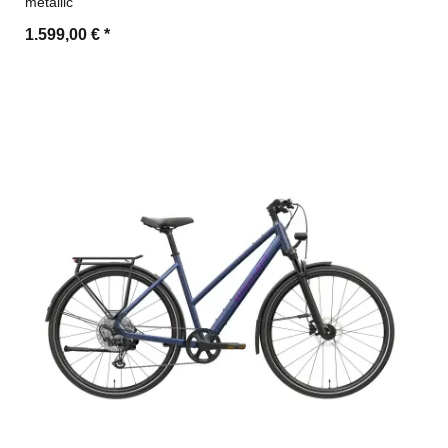
metallic
1.599,00 €
*