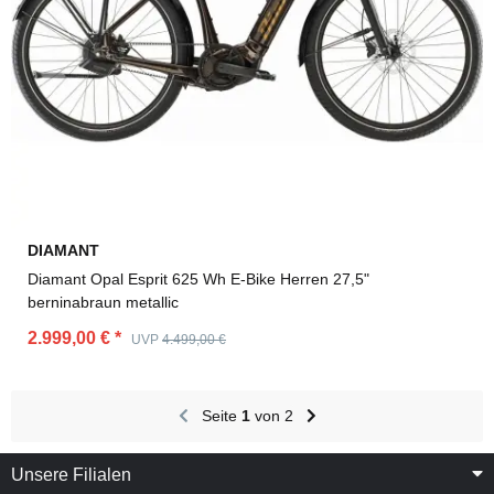
DIAMANT
Diamant Opal Esprit 625 Wh E-Bike Herren 27,5"
berninabraun metallic
2.999,00 €
*
UVP
4.499,00 €
Seite
1
von 2
Unsere Filialen